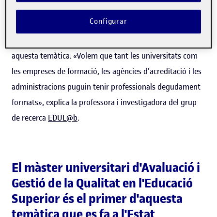
qualitat dels sistemes d'ensenyament superior. Aquest
Configurar
màster, que es començarà a impartir l'octubre vinent, és
el primer programa oficial en castellà al món sobre
aquesta temàtica. «Volem que tant les universitats com
les empreses de formació, les agències d'acreditació i les
administracions puguin tenir professionals degudament
formats», explica la professora i investigadora del grup
de recerca
EDUL@b
.
El màster universitari d'Avaluació i
Gestió de la Qualitat en l'Educació
Superior és el primer d'aquesta
temàtica que es fa a l'Estat