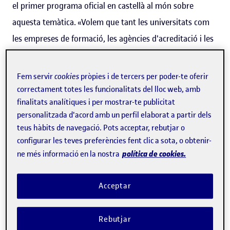
el primer programa oficial en castellà al món sobre
aquesta temàtica. «Volem que tant les universitats com
les empreses de formació, les agències d'acreditació i les
administracions puguin tenir professionals degudament
formats», explica la professora i investigadora del grup
Fem servir
cookies
pròpies i de tercers per poder-te oferir
de recerca
EDUL@b
.
correctament totes les funcionalitats del lloc web, amb
finalitats analítiques i per mostrar-te publicitat
personalitzada d'acord amb un perfil elaborat a partir dels
teus hàbits de navegació. Pots acceptar, rebutjar o
configurar les teves preferències fent clic a sota, o obtenir-
política de cookies.
ne més informació en la nostra
Nati Cabrera
és doctora en Pedagogia i directora del
Acceptar
màster universitari d'
Avaluació i Gestió de la Qualitat en
l'Educació Superior
, programa creat per la UOC i l'AQU
Rebutjar
amb l'objectiu de formar professionals experts en la