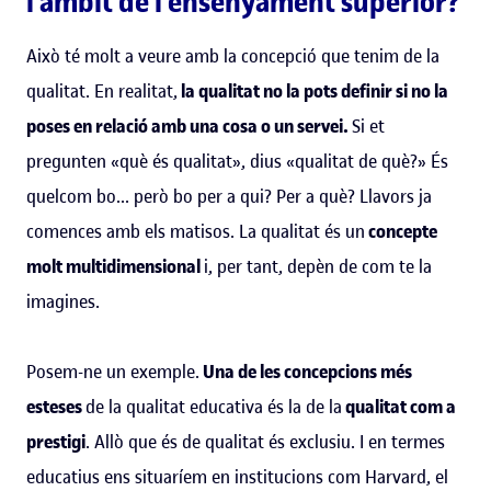
l'àmbit de l'ensenyament superior?
Això té molt a veure amb la concepció que tenim de la
qualitat. En realitat,
la qualitat no la pots definir si no la
poses en relació amb una cosa o un servei.
Si et
pregunten «què és qualitat», dius «qualitat de què?» És
quelcom bo... però bo per a qui? Per a què? Llavors ja
comences amb els matisos. La qualitat és un
concepte
molt multidimensional
i, per tant, depèn de com te la
imagines.
Posem-ne un exemple.
Una de les concepcions més
esteses
de la qualitat educativa és la de la
qualitat com a
prestigi
. Allò que és de qualitat és exclusiu. I en termes
educatius ens situaríem en institucions com Harvard, el