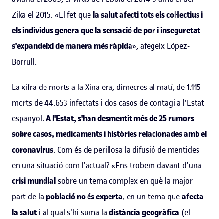
Zika el 2015. «El fet que
la salut afecti tots els col·lectius i
els individus genera que la sensació de por i inseguretat
s'expandeixi de manera més ràpida
», afegeix López-
Borrull.
La xifra de morts a la Xina era, dimecres al matí, de 1.115
morts de 44.653 infectats i dos casos de contagi a l'Estat
espanyol.
A l'Estat, s'han desmentit més de
25 rumors
sobre casos, medicaments i històries relacionades amb el
coronavirus
. Com és de perillosa la difusió de mentides
en una situació com l'actual? «Ens trobem davant d'una
crisi mundial
sobre un tema complex en què la major
part de la
població no és experta
, en un tema que
afecta
la salut
i al qual s'hi suma la
distància geogràfica
(el