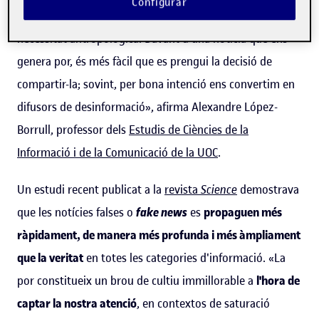
Configurar
a prendre més decisions
, com a reacció gairebé per
necessitat antropològica. Davant d'una notícia que ens
genera por, és més fàcil que es prengui la decisió de
compartir-la; sovint, per bona intenció ens convertim en
difusors de desinformació», afirma Alexandre López-
Borrull, professor dels
Estudis de Ciències de la
Informació i de la Comunicació de la UOC
.
Un estudi recent publicat a la
revista
Science
demostrava
que les notícies falses o
fake news
es
propaguen més
ràpidament, de manera més profunda i més àmpliament
que la veritat
en totes les categories d'informació. «La
por constitueix un brou de cultiu immillorable a
l'hora de
captar la nostra atenció
, en contextos de saturació