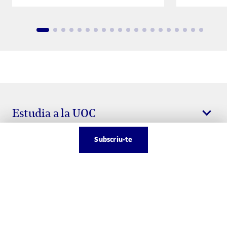
Estudia a la UOC
Subscriu-te
Enllaços útils
Connecta’t