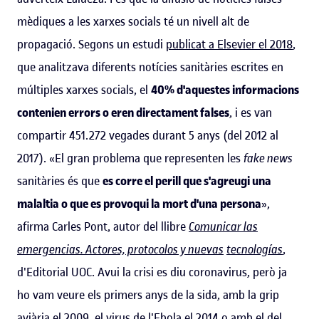
mèdiques a les xarxes socials té un nivell alt de
propagació. Segons un estudi
publicat a Elsevier el 2018
,
que analitzava diferents notícies sanitàries escrites en
múltiples xarxes socials, el
40% d'aquestes informacions
contenien errors o eren directament falses
, i es van
compartir 451.272 vegades durant 5 anys (del 2012 al
2017). «El gran problema que representen les
fake news
sanitàries és que
es corre el perill que s'agreugi una
malaltia o que es provoqui la mort d'una persona
»,
afirma Carles Pont, autor del llibre
Comunicar las
emergencias. Actores, protocolos y nuevas
tecnologías
,
d'Editorial UOC. Avui la crisi es diu coronavirus, però ja
ho vam veure els primers anys de la sida, amb la grip
aviària el 2009, el virus de l'Ebola el 2014 o amb el del