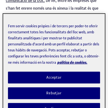
Comunicació de la UOC.
De fet, entre les empreses que
s'han fet enrere només una és xinesa i la realitat és que
les
xifres de persones infectades més enllà del territori
xinès representen entre l'1% i el 2% sobre el total
. «El fet
Fem servir
cookies
pròpies i de tercers per poder-te oferir
de definir-se com a empreses que es preocupen pels seus
correctament totes les funcionalitats del lloc web, amb
finalitats analítiques i per mostrar-te publicitat
treballadors, que no volen que aquests assumeixin cap
personalitzada d'acord amb un perfil elaborat a partir dels
risc, les
situa com a companyies que anteposen el
teus hàbits de navegació. Pots acceptar, rebutjar o
benestar i la seguretat dels seus treballadors
per sobre
configurar les teves preferències fent clic a sota, o obtenir-
de qualsevol altra consideració, la qual cosa compensa
política de cookies.
ne més informació en la nostra
l'impacte negatiu que els comporta l'absència en un
esdeveniment com el MWC», explica l'expert.
Acceptar
La por es contagia i es viralitza
Rebutjar
«La sensació de por és una de les
emocions que ens porta