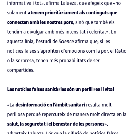
informativa i tot», afirma Lalueza, que afegeix que «no
solament
atenem prioritàriament als continguts que
connecten amb les nostres pors
, sinó que també els
tendim a divulgar amb més intensitat i celeritat». En
aquesta línia, l'estudi de
Science
afirma que, si les
notícies falses s'aprofiten d'emocions com la por, el fàstic
o la sorpresa, tenen més probabilitats de ser
compartides.
Les notícies falses sanitàries són un perill real i vital
«La
desinformació en l'àmbit sanitari
resulta molt
perillosa perquè repercuteix de manera molt directa en la
salut, la seguretat i el benestar de les persones
»,
adverteix Lalueza. I és que la difusió de notícies falses