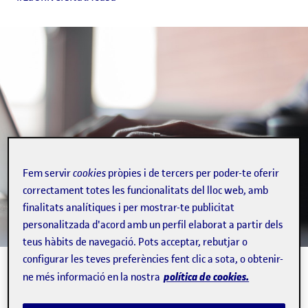
Fem servir
cookies
pròpies i de tercers per poder-te oferir
correctament totes les funcionalitats del lloc web, amb
finalitats analítiques i per mostrar-te publicitat
personalitzada d'acord amb un perfil elaborat a partir dels
teus hàbits de navegació. Pots acceptar, rebutjar o
configurar les teves preferències fent clic a sota, o obtenir-
Foto: Thomas Lefebvre / Unsplash
política de cookies.
ne més informació en la nostra
1 min.