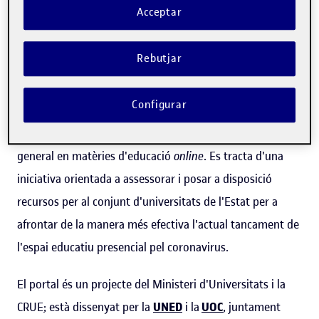
Acceptar
Redacció
Rebutjar
Autor
Configurar
Connectad@s: la universitat a casa
neix amb l'objectiu
de servir de suport a docents, estudiantat i la societat en
general en matèries d'educació
online
. Es tracta d'una
iniciativa orientada a assessorar i posar a disposició
recursos per al conjunt d'universitats de l'Estat per a
afrontar de la manera més efectiva l'actual tancament de
l'espai educatiu presencial pel coronavirus.
El portal és un projecte del Ministeri d'Universitats i la
CRUE; està dissenyat per la
UNED
i la
UOC
, juntament