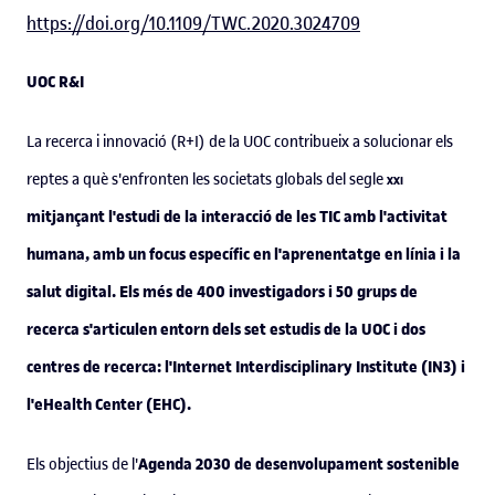
https://doi.org/10.1109/TWC.2020.3024709
UOC R&I
La recerca i innovació (R+I) de la UOC contribueix a solucionar els
xxi
reptes a què s'enfronten les societats globals del segle
mitjançant l'estudi de la interacció de les TIC amb l'activitat
humana, amb un focus específic en l'aprenentatge en línia i la
salut digital. Els més de 400 investigadors i 50 grups de
recerca s'articulen entorn dels set estudis de la UOC i dos
centres de recerca: l'Internet Interdisciplinary Institute (IN3) i
l'eHealth Center (EHC).
Agenda 2030 de desenvolupament
sostenible
Els objectius de l'