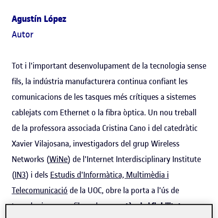
Agustín López
Autor
Tot i l'important desenvolupament de la tecnologia sense
fils, la indústria manufacturera continua confiant les
comunicacions de les tasques més crítiques a sistemes
cablejats com Ethernet o la fibra òptica. Un nou treball
de la professora associada Cristina Cano i del catedràtic
Xavier Vilajosana, investigadors del grup Wireless
Networks (
WiNe
) de l'Internet Interdisciplinary Institute
(
IN3
) i dels
Estudis d'Informàtica, Multimèdia i
Telecomunicació
de la UOC, obre la porta a l'ús de
tecnologies sense fils amb una
potència i fiabilitat