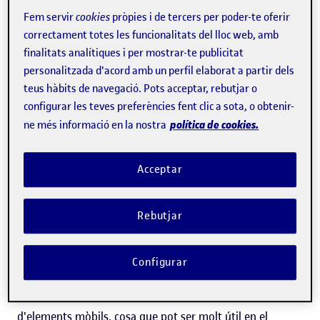
comparable a la fibra òptica i que podrien
substituir els
Fem servir
cookies
pròpies i de tercers per poder-te oferir
enllaços per cables
. La recerca, publicada a la revista
IEEE
correctament totes les funcionalitats del lloc web, amb
Transactions on Wireless Communications
, ha fet la
finalitats analítiques i per mostrar-te publicitat
personalitzada d'acord amb un perfil elaborat a partir dels
primera parametrització d'un model de propagació del
teus hàbits de navegació. Pots acceptar, rebutjar o
senyal en les bandes mil·limètriques, una tecnologia
configurar les teves preferències fent clic a sota, o obtenir-
sense fils capaç de transmetre moltes dades per segon en
política de cookies.
ne més informació en la nostra
un entorn industrial. Segons els investigadors, aquest
nou model és el primer pas per saber com es comporta
Acceptar
aquest tipus de senyal en una planta industrial i podria
tenir un impacte important en el desenvolupament de la
Rebutjar
indústria 4.0.
Configurar
«Aquest treball va en la línia de fer la comunicació
menys
costosa i més flexible
, en dotar el procés de manufactura
d'elements mòbils, cosa que pot ser molt útil en el