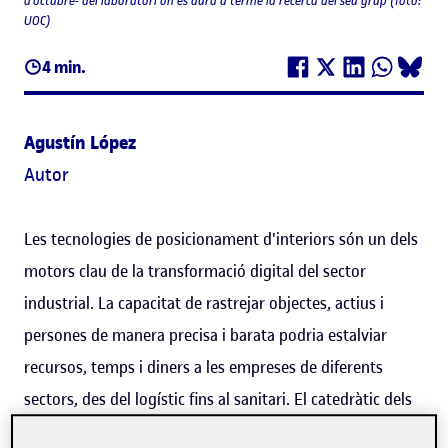
d'octubre- del laboratori on es durà a terme la recerca del seu grup (foto:
UOC)
4 min.
Agustín López
Autor
Les tecnologies de posicionament d'interiors són un dels
motors clau de la transformació digital del sector
industrial. La capacitat de rastrejar objectes, actius i
persones de manera precisa i barata podria estalviar
recursos, temps i diners a les empreses de diferents
sectors, des del logístic fins al sanitari. El catedràtic dels
Estudis d'Informàtica, Multimèdia i Telecomunicació
i