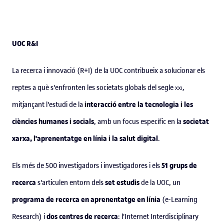
UOC R&I
La recerca i innovació (R+I) de la UOC contribueix a solucionar els
reptes a què s'enfronten les societats globals del segle
xxi
,
interacció entre la tecnologia i les
mitjançant l'estudi de la
ciències humanes i socials
societat
, amb un focus específic en la
xarxa, l'aprenentatge en línia i la salut digital
.
51 grups de
Els més de 500 investigadors i investigadores i els
recerca
set estudis
s'articulen entorn dels
de la UOC, un
programa de recerca en aprenentatge en línia
(e-Learning
dos centres de recerca
Research) i
: l'Internet Interdisciplinary