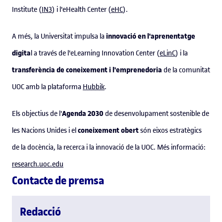
Institute (
IN3
) i l'eHealth Center (
eHC
).
innovació en l'aprenentatge
A més, la Universitat impulsa la
digita
l a través de l'eLearning Innovation Center (
eLinC
) i la
transferència de coneixement i l'emprenedoria
de la comunitat
UOC amb la plataforma
Hubbik
.
Agenda 2030
Els objectius de l'
de desenvolupament sostenible de
coneixement obert
les Nacions Unides i el
són eixos estratègics
de la docència, la recerca i la innovació de la UOC. Més informació:
research.uoc.edu
Contacte de premsa
Redacció