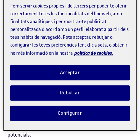
líder del grup Wireless Networks (
WiNE
), de l'Internet
Fem servir
cookies
pròpies i de tercers per poder-te oferir
correctament totes les funcionalitats del lloc web, amb
Interdisciplinary Institute (
IN3
) de la UOC,
Xavier
finalitats analítiques i per mostrar-te publicitat
Vilajosana
coordina la participació de la Universitat en
personalitzada d'acord amb un perfil elaborat a partir dels
un nou projecte europeu que desenvolupa
solucions
teus hàbits de navegació. Pots acceptar, rebutjar o
innovadores per millorar la localització en interiors
.
configurar les teves preferències fent clic a sota, o obtenir-
política de cookies.
ne més informació en la nostra
DUNE
fa servir tècniques d'aprenentatge profund (
deep
learning
) combinades amb sistemes de computació
Acceptar
distribuïts, que aprofiten tant el
núvol
com
l'
edge
(extrem); és a dir, arquitectures de computació que tenen
Rebutjar
lloc tant en servidors llunyans com a prop d'on es
generen les dades. L'objectiu és aconseguir un sistema
Configurar
versàtil que permeti aprofitar les diferents tecnologies
existents i que s'adapti als diferents casos d'ús
potencials.