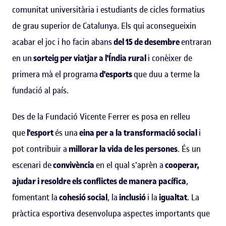
comunitat universitària i estudiants de cicles formatius
de grau superior de Catalunya. Els qui aconsegueixin
acabar el joc i ho facin abans
del 15 de desembre
entraran
en un
sorteig per viatjar a l'Índia rural
i conèixer de
primera mà el programa
d'esports
que duu a terme la
fundació al país.
Des de la Fundació Vicente Ferrer es posa en relleu
que
l'esport
és una
eina per a la transformació social
i
pot contribuir a
millorar la vida de les persones
. És un
escenari de
convivència
en el qual s'aprèn a
cooperar,
ajudar i resoldre els conflictes de manera pacífica
,
fomentant la
cohesió social
, la
inclusió
i la
igualtat
. La
pràctica esportiva desenvolupa aspectes importants que