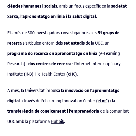
ciències humanes i socials
societat
, amb un focus específic en la
xarxa, l'aprenentatge en línia i la salut digital
.
51 grups de
Els més de 500 investigadors i investigadores i els
recerca
set estudis
s'articulen entorn dels
de la UOC, un
programa de recerca en aprenentatge en línia
(e-Learning
dos centres de recerca
Research) i
: l'Internet Interdisciplinary
Institute (
IN3
) i l'eHealth Center (
eHC
).
innovació en l'aprenentatge
A més, la Universitat impulsa la
digita
l a través de l'eLearning Innovation Center (
eLinC
) i la
transferència de coneixement i l'emprenedoria
de la comunitat
UOC amb la plataforma
Hubbik
.