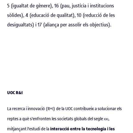
5 (igualtat de gènere), 16 (pau, justícia i institucions
sòlides), 4 (educació de qualitat), 10 (reducció de les
desigualtats) i 17 (aliança per assolir els objectius).
UOC R&I
La recerca i innovació (R+I) de la UOC contribueix a solucionar els
reptes a què s'enfronten les societats globals del segle
xxi
,
interacció entre la tecnologia i les
mitjançant l'estudi de la