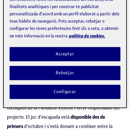
finalitats analítiques i per mostrar-te publicitat
es dirigeix aquest joc d'escapada, dissenyat pel
personalitzada d'acord amb un perfil elaborat a partir dels
grup
GAME
dels
Estudis de Ciències de la Informació i de
teus hàbits de navegació. Pots acceptar, rebutjar o
la Comunicació de la UOC
i finançat per l'
Agència
configurar les teves preferències fent clic a sota, o obtenir-
política de cookies.
ne més informació en la nostra
Catalana de Cooperació al
Desenvolupament,
són
joves
que resideixen i cursen els
Acceptar
estudis a Catalunya.
"Vam pensar que un
escape room
virtual
seria una bona
Rebutjar
eina per arribar al públic jove i vam confiar en la UOC per
la seva experiència prèvia en la realització d'aquesta
Configurar
classe de jocs", explica
Mireia Salvador Pérez
, una de les
tècniques de la Fundació Vicente Ferrer responsable del
projecte. El joc d'escapada està
disponible des de
primers
d'octubre i s'està donant a conèixer entre la