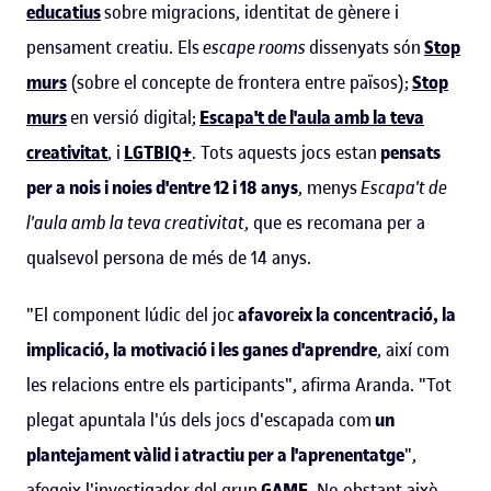
educatius
sobre migracions, identitat de gènere i
pensament creatiu. Els
escape rooms
dissenyats són
Stop
murs
(sobre el concepte de frontera entre països);
Stop
murs
en versió digital;
Escapa't de l'aula amb la teva
creativitat
, i
LGTBIQ+
. Tots aquests jocs estan
pensats
per a nois i noies d'entre 12 i 18 anys
, menys
Escapa't de
l'aula amb la teva creativitat
, que es recomana per a
qualsevol persona de més de 14 anys.
"El component lúdic del joc
afavoreix la concentració, la
implicació, la motivació i les ganes d'aprendre
, així com
les relacions entre els participants", afirma Aranda. "Tot
plegat apuntala l'ús dels jocs d'escapada com
un
plantejament vàlid i atractiu per a l'aprenentatge
",
afegeix l'investigador del grup
GAME
. No obstant això,