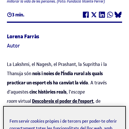
millorar la vida de les persones. (Foto: Fundació Vicente Ferrer)
3 min.
Lorena Farràs
Autor
La Lakshmi, el Nagesh, el Prashant, la Supritha i la
Thanuja són
nois i noies de l'Índia
rural
als quals
practicar un esport els ha canviat la vida
. A través
d'aquestes
cinc històries reals
, l'
escape
room
virtual
Descobreix el poder de l'esport
, de
la
Fundació Vicente Ferrer
, vol donar a conèixer la
capacitat de l'activitat física per fomentar
Fem servir
cookies
pròpies i de tercers per poder-te oferir
transformacions individuals i col·lectives. El públic a qui
correctament totes les funcionalitats del lloc web, amb