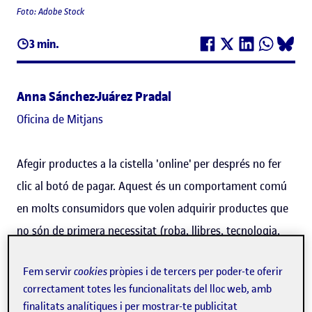
Foto: Adobe Stock
3 min.
Anna Sánchez-Juárez Pradal
Oficina de Mitjans
Afegir productes a la cistella 'online'
per després no fer
clic al botó de pagar. Aquest és un comportament comú
en molts consumidors que volen adquirir productes que
no són de primera necessitat (roba, llibres, tecnologia,
etc.). Els motius d'aquesta pràctica són diversos, des de
Fem servir
cookies
pròpies i de tercers per poder-te oferir
voler experimentar el plaer del procés de l'adquisició
correctament totes les funcionalitats del lloc web, amb
d'uns articles fins a temptejar el preu total de la compra.
finalitats analítiques i per mostrar-te publicitat