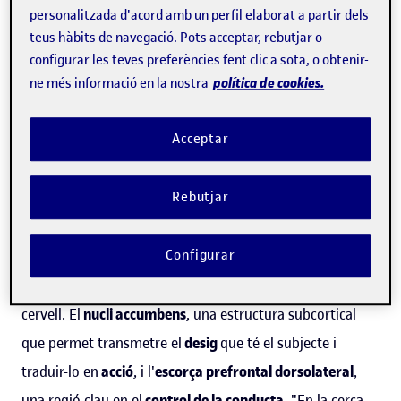
"
Buscar i comparar els productes que ens agraden i
personalitzada d'acord amb un perfil elaborat a partir dels
després posar-los a la cistella allibera molta dopamina
",
teus hàbits de navegació. Pots acceptar, rebutjar o
configurar les teves preferències fent clic a sota, o obtenir-
explica el neurocientífic
Diego Emilia Redolar
, professor
política de cookies.
ne més informació en la nostra
dels
Estudis de Psicologia i Ciències de l'Educació de la
Universitat Oberta de Catalunya (UOC)
. I és que per al
Acceptar
cervell la recompensa de tenir una llista de la compra
llesta per processar és molt més gran que tenir una llista
Rebutjar
d'articles als "favorits".
En aquesta conducta de gairebé comprar, però sense
Configurar
pagar al final, entren en joc principalment dues parts del
cervell. El
nucli accumbens
, una estructura subcortical
que permet transmetre el
desig
que té el subjecte i
traduir-lo en
acció
, i l'
escorça prefrontal dorsolateral
,
una regió clau en el
control de la conducta
. "En la cerca