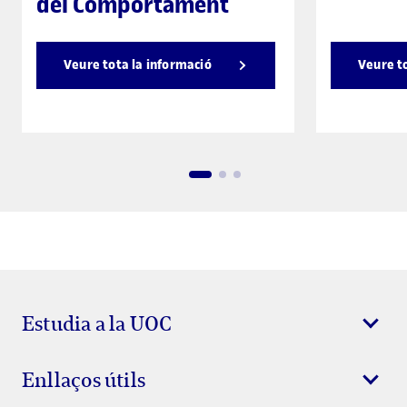
del Comportament
Veure tota la informació
Veure t
Estudia a la UOC
Enllaços útils