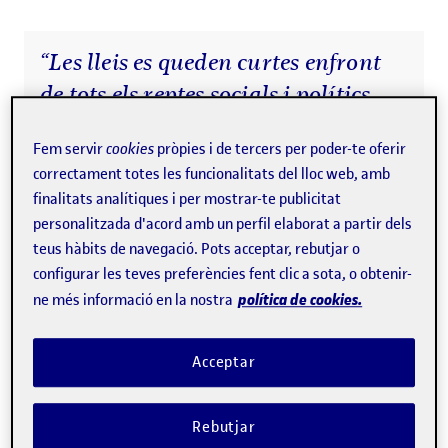
“Les lleis es queden curtes enfront
de tots els reptes socials i polítics
que plantegen els algorismes”
Fem servir
cookies
pròpies i de tercers per poder-te oferir
correctament totes les funcionalitats del lloc web, amb
finalitats analítiques i per mostrar-te publicitat
personalitzada d'acord amb un perfil elaborat a partir dels
teus hàbits de navegació. Pots acceptar, rebutjar o
🔍El tecnooptimisme ens fa
configurar les teves preferències fent clic a sota, o obtenir-
oblidar que la tecnologia
política de cookies.
ne més informació en la nostra
també té riscos: frustració,
desigualtats i pèrdua
Acceptar
d’autonomia.
Rebutjar