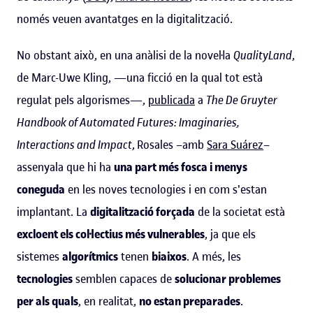
només veuen avantatges en la digitalització.
No obstant això, en una anàlisi de la novel·la
QualityLand
,
de Marc-Uwe Kling, —una ficció en la qual tot està
regulat pels algorismes—,
publicada
a
The De Gruyter
Handbook of Automated Futures: Imaginaries,
Interactions and Impact
,
Rosales –amb
Sara Suárez
–
assenyala que hi ha
una part més fosca i menys
coneguda
en les noves tecnologies i en com s'estan
implantant. La
digitalització forçada
de la societat està
excloent els col·lectius més vulnerables
, ja que els
sistemes
algorítmics
tenen
biaixos
. A més, les
tecnologies
semblen capaces de
solucionar problemes
per als quals
, en realitat,
no estan preparades
.