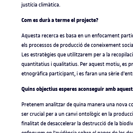
justícia climàtica.
Com es durà a terme el projecte?
Aquesta recerca es basa en un enfocament partic
els processos de producció de coneixement social
Les estratègies que utilitzarem per a la recop
quantitatius i qualitatius. Per aquest motiu, es pr
etnogràfica participant, i es faran una sèrie d'ent
Quins objectius esperes aconseguir amb aquest
Pretenem analitzar de quina manera una nova co
ser crucial per a un canvi ontològic en la produc
finalitat de desaccelerar la destrucció de la biodi
enfoquem en l'evidència sobre el paper de les don