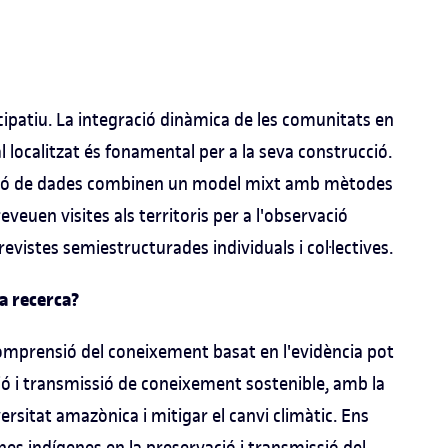
ipatiu. La integració dinàmica de les comunitats en
 localitzat és fonamental per a la seva construcció.
ilació de dades combinen un model mixt amb mètodes
eveuen visites als territoris per a l'observació
revistes semiestructurades individuals i col·lectives.
a recerca?
mprensió del coneixement basat en l'evidència pot
ció i transmissió de coneixement sostenible, amb la
versitat amazònica i mitigar el canvi climàtic. Ens
es indígenes en la preservació i transmissió del