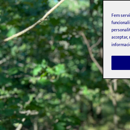
Fem serv
funcionali
personali
acceptar, 
informaci