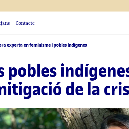
tjans
Contacte
ra experta en feminisme i pobles indígenes
ls pobles indígene
mitigació de la cri