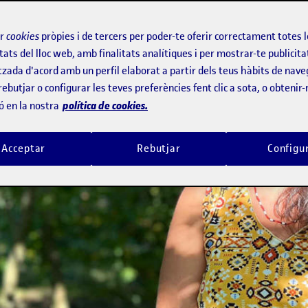
ir
cookies
pròpies i de tercers per poder-te oferir correctament totes 
tats del lloc web, amb finalitats analítiques i per mostrar-te publicita
tzada d'acord amb un perfil elaborat a partir dels teus hàbits de nave
rebutjar o configurar les teves preferències fent clic a sota, o obtenir
política de cookies.
ó en la nostra
Acceptar
Rebutjar
Configu