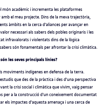
el món acadèmic i incrementa les plataformes
r amb el meu projecte. Dins de la meva trajectòria,
nts àmbits en la cerca d'aliances per avançar en
lor necessari als sabers dels pobles originaris i les
t infravalorats i violentats dins de la lògica
sabers són fonamentals per afrontar la crisi climàtica.
són les seves principals línies?
ls moviments indígenes en defensa de la terra.
studis que des de la pràctica i des d'una perspectiva
vant la crisi social i climàtica que vivim, vaig pensar
sos per a la construcció d'un coneixement documentat
igar els impactes d'aquesta amenaça i una cerca de