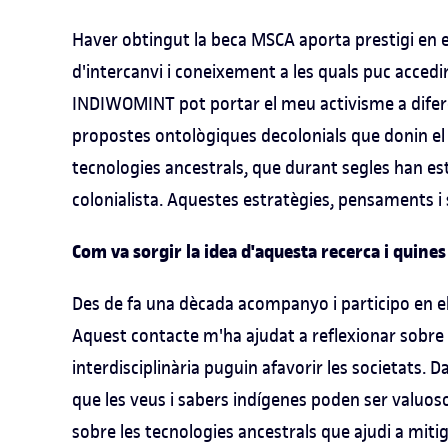
Haver obtingut la beca MSCA aporta prestigi en 
d'intercanvi i coneixement a les quals puc accedi
INDIWOMINT pot portar el meu activisme a difere
propostes ontològiques decolonials que donin el va
tecnologies ancestrals, que durant segles han esta
colonialista. Aquestes estratègies, pensaments i 
Com va sorgir la idea d'aquesta recerca i quines 
Des de fa una dècada acompanyo i participo en e
Aquest contacte m'ha ajudat a reflexionar sobre e
interdisciplinària puguin afavorir les societats. Da
que les veus i sabers indígenes poden ser valuo
sobre les tecnologies ancestrals que ajudi a mit