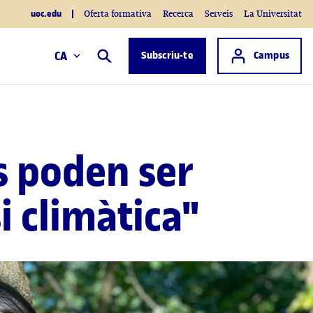
uoc.edu
Oferta formativa
Recerca
Serveis
La Universitat
Accés a
CA
Subscriu-te
Campus
Cercar
s poden ser
si climàtica"