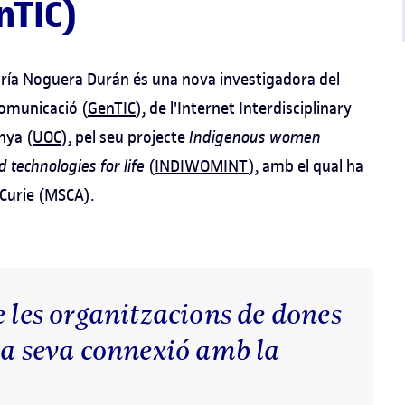
nTIC)
ría Noguera Durán és una nova investigadora del
Comunicació (
GenTIC
), de l'Internet Interdisciplinary
nya (
UOC
), pel seu projecte
Indigenous women
 technologies for life
(
INDIWOMINT
), amb el qual ha
Curie (MSCA).
e les organitzacions de dones
la seva connexió amb la