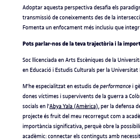
Adoptar aquesta perspectiva desafia els paradig
transmissió de coneixements des de la intersecció
Fomenta un enfocament més inclusiu que integra l
Pots parlar-nos de la teva trajectòria i la impo
Soc llicenciada en Arts Escèniques de la Univers
en Educació i Estudis Culturals per la Universitat
M'he especialitzat en estudis de
performance
i g
dones víctimes i supervivents de la guerra a Col
socials en l'
Abya Yala (Amèrica)
, per la defensa d
projecte és fruit del meu recorregut com a acadè
importància significativa, perquè obre la possib
acadèmic: connectar els continguts amb necessita