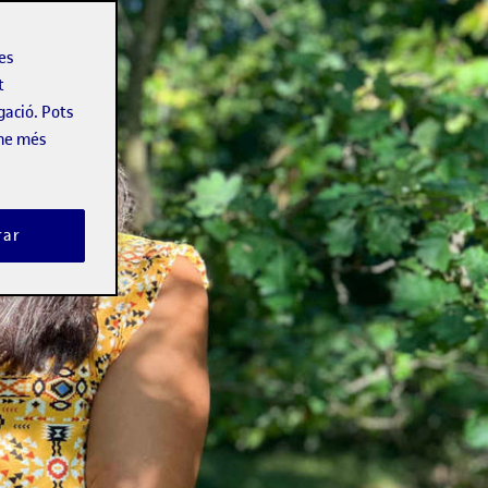
les
t
gació. Pots
-ne més
rar