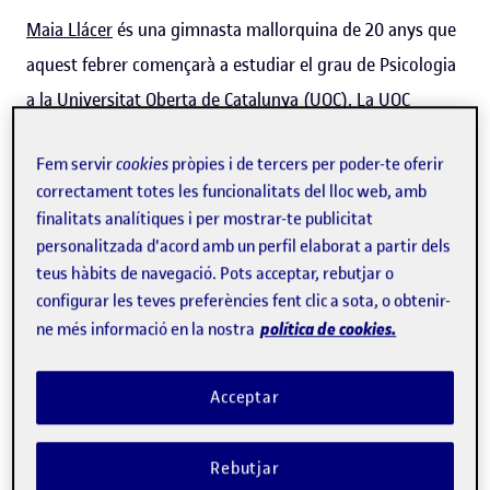
Maia Llácer
és una gimnasta mallorquina de 20 anys que
aquest febrer començarà a estudiar el grau de Psicologia
a la Universitat Oberta de Catalunya (UOC). La UOC
ofereix un
programa d'acompanyament als esportistes
Fem servir
cookies
pròpies i de tercers per poder-te oferir
de competició
proporcionant-los un tutor de suport i
correctament totes les funcionalitats del lloc web, amb
adaptacions acadèmiques perquè puguin compaginar els
finalitats analítiques i per mostrar-te publicitat
estudis amb els entrenaments i les competicions. En la
personalitzada d'acord amb un perfil elaborat a partir dels
seva carrera esportiva, Maia va aconseguir el 2023 la
teus hàbits de navegació. Pots acceptar, rebutjar o
configurar les teves preferències fent clic a sota, o obtenir-
medalla de bronze amb l'equip espanyol als Jocs
política de cookies.
ne més informació en la nostra
Mundials Universitaris celebrats a la Xina, una meta que
descriu com la seva "millor experiència" com a gimnasta.
Acceptar
El seu pròxim repte esportiu és el de classificar-se per als
Jocs Olímpics de París 2024.
Rebutjar