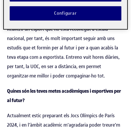
Per què una gimnasta d'elit com tu decideix estudiar un
Configurar
grau? I per què a la UOC?
Realitzo un esport que no està reconegut a escala
nacional, per tant, és molt important seguir amb uns
estudis que et formin per al futur i per a quan acabis la
teva etapa com a esportista. Entreno vuit hores diàries,
per tant, la UOC, en ser a distància, em permet
organitzar-me millor i poder compaginar-ho tot.
Quines són les teves metes acadèmiques i esportives per
al futur?
Actualment estic preparant els Jocs Olímpics de París
2024, i en l'àmbit acadèmic m'agradaria poder treure'm