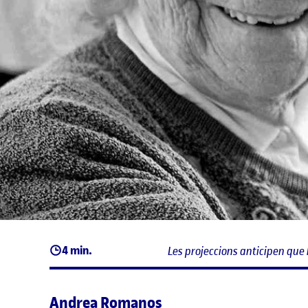
4 min.
Les projeccions anticipen que 
Andrea Romanos