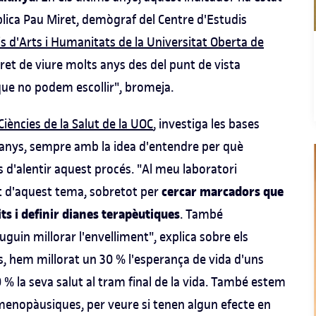
plica Pau Miret, demògraf del Centre d'Estudis
s d'Arts i Humanitats de la Universitat Oberta de
cret de viure molts anys des del punt de vista
ue no podem escollir", bromeja.
Ciències de la Salut de la UOC
, investiga les bases
5 anys, sempre amb la idea d'entendre per què
 d'alentir aquest procés. "Al meu laboratori
cercar marcadors que
nt d'aquest tema, sobretot per
its i definir dianes terapèutiques
. També
guin millorar l'envelliment", explica sobre els
s, hem millorat un 30 % l'esperança de vida d'uns
 % la seva salut al tram final de la vida. També estem
 menopàusiques, per veure si tenen algun efecte en