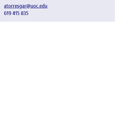
atorresgar@uoc.edu
619 415 835