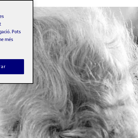
les
t
gació. Pots
-ne més
rar