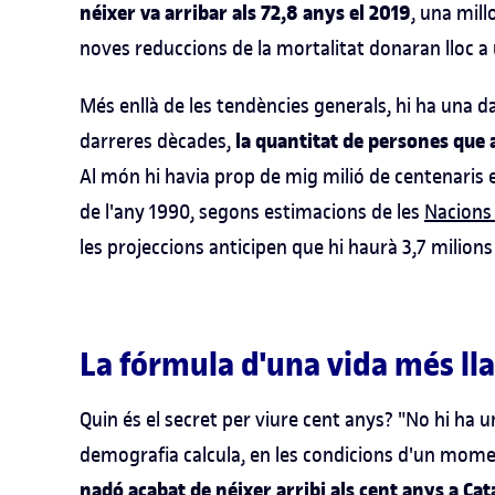
néixer va arribar als 72,8 anys el 2019
, una mil
noves reduccions de la mortalitat donaran lloc a 
Més enllà de les tendències generals, hi ha una d
la quantitat de persones que 
darreres dècades,
Al món hi havia prop de mig milió de centenaris e
de l'any 1990, segons estimacions de les
Nacions
les projeccions anticipen que hi haurà 3,7 milion
La fórmula d'una vida més ll
Quin és el secret per viure cent anys? "No hi ha u
demografia calcula, en les condicions d'un mom
nadó acabat de néixer arribi als cent anys a Ca