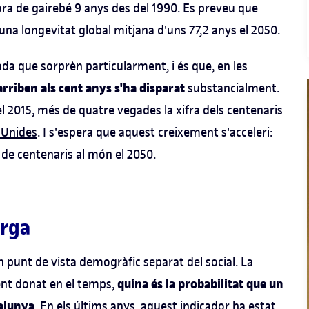
lora de gairebé 9 anys des del 1990. Es preveu que
una longevitat global mitjana d'uns 77,2 anys el 2050.
ada que sorprèn particularment, i és que, en les
arriben als cent anys s'ha disparat
substancialment.
l 2015, més de quatre vegades la xifra dels centenaris
 Unides
. I s'espera que aquest creixement s'acceleri:
s de centenaris al món el 2050.
arga
n punt de vista demogràfic separat del social. La
quina és la probabilitat que un
ent donat en el temps,
talunya
. En els últims anys, aquest indicador ha estat