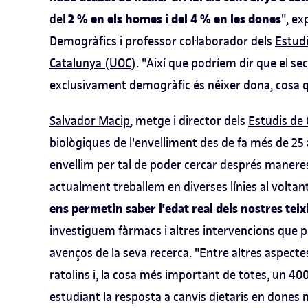
2 % en els homes i del 4 % en les dones
del
", ex
Demogràfics i professor col·laborador dels
Estudi
Catalunya (UOC
). "Així que podríem dir que el se
exclusivament demogràfic és néixer dona, cosa q
Salvador Macip
, metge i director dels
Estudis de 
biològiques de l'envelliment des de fa més de 2
envellim per tal de poder cercar després maneres
actualment treballem en diverses línies al volta
ens permetin saber l'edat real dels nostres teix
investiguem fàrmacs i altres intervencions que pu
avenços de la seva recerca. "Entre altres aspecte
ratolins i, la cosa més important de totes, un 400
estudiant la resposta a canvis dietaris en dones