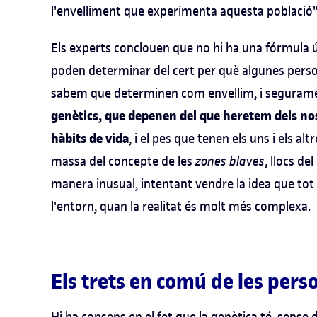
l'envelliment que experimenta aquesta població"
Els experts conclouen que no hi ha una fórmula ún
poden determinar del cert per què algunes perso
sabem que determinen com envellim, i seguramen
genètics, que depenen del que heretem dels nostr
hàbits de vida
, i el pes que tenen els uns i els a
massa del concepte de les
zones blaves
, llocs d
manera inusual, intentant vendre la idea que tot 
l'entorn, quan la realitat és molt més complexa.
Els trets en comú de les pers
Hi ha consens en el fet que la genètica té, sense 