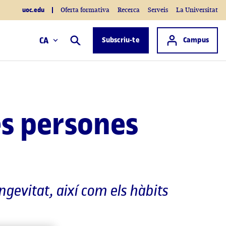
uoc.edu
Oferta formativa
Recerca
Serveis
La Universitat
Accés a
CA
Subscriu-te
Campus
Cercar
es persones
ngevitat, així com els hàbits