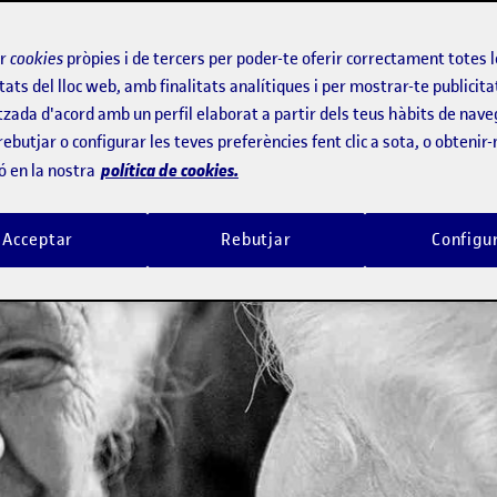
ir
cookies
pròpies i de tercers per poder-te oferir correctament totes 
tats del lloc web, amb finalitats analítiques i per mostrar-te publicita
tzada d'acord amb un perfil elaborat a partir dels teus hàbits de nave
rebutjar o configurar les teves preferències fent clic a sota, o obtenir
política de cookies.
ó en la nostra
Acceptar
Rebutjar
Configu