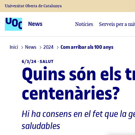
Universitat Oberta de Catalunya
News
Notícies
Serveis per a mi
Inici
News
2024
Com arribar als 100 anys
6/3/24 ·
SALUT
Quins són els 
centenàries?
Hi ha consens en el fet que la g
saludables