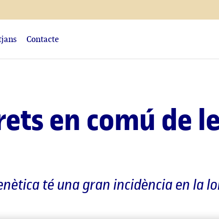
tjans
Contacte
trets en comú de l
enètica té una gran incidència en la lo