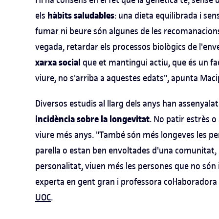
hàbits saludables
els
: una dieta equilibrada i se
fumar ni beure són algunes de les recomanacions 
vegada, retardar els processos biològics de l'en
xarxa social
que et mantingui actiu, que és un f
viure, no s'arriba a aquestes edats", apunta Maci
Diversos estudis al llarg dels anys han assenyalat
incidència sobre la longevitat
. No patir estrès o
viure més anys. "També són més longeves les pe
parella o estan ben envoltades d'una comunitat, i, 
personalitat, viuen més les persones que no són 
experta en gent gran i professora col·laboradora
UOC
.