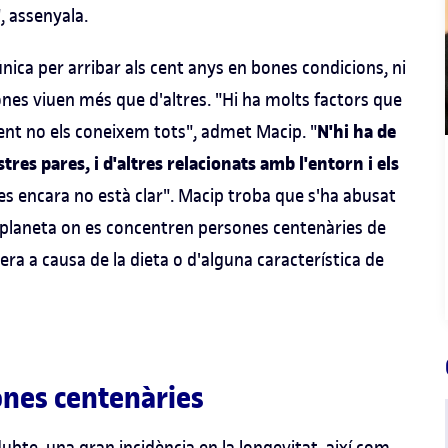
, assenyala.
ica per arribar als cent anys en bones condicions, ni
nes viuen més que d'altres. "Hi ha molts factors que
N'hi ha de
t no els coneixem tots", admet Macip. "
es pares, i d'altres relacionats amb l'entorn i els
ltres encara no està clar". Macip troba que s'ha abusat
el planeta on es concentren persones centenàries de
era a causa de la dieta o d'alguna característica de
ones centenàries
dubte, una gran incidència en la longevitat, així com