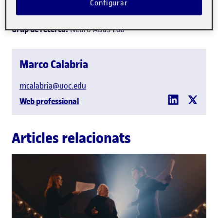
Configurar
Neuropsicologia
Grup de recerca:
Neuro ADaS Lab
Marco Calabria
mcalabria@uoc.edu
Web professional
Articles relacionats