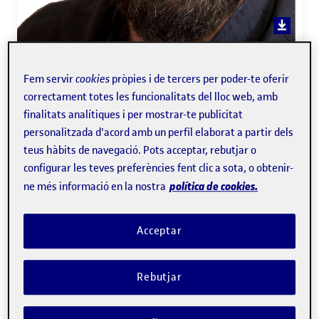
Marco Calabria
Fem servir
cookies
pròpies i de tercers per poder-te oferir
correctament totes les funcionalitats del lloc web, amb
finalitats analítiques i per mostrar-te publicitat
Professor dels
Estudis de Ciències de la Salut
personalitzada d'acord amb un perfil elaborat a partir dels
teus hàbits de navegació. Pots acceptar, rebutjar o
Salut
configurar les teves preferències fent clic a sota, o obtenir-
política de cookies.
ne més informació en la nostra
Expert/a en:
Envelliment i cognició, llenguatge i
deteriorament cognitiu, afàsia bilingüe, reserva cognitiva
Acceptar
i bilingüisme.
Rebutjar
Docent dels següents programes:
Salut i Psicologia
,
Demències i Altres Afectacions Neurodegeneratives
,