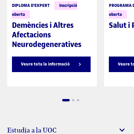
DIPLOMA D'EXPERT
Inscripció
PROGRAMA D
oberta
oberta
Demències i Altres
Salut i
Afectacions
Neurodegeneratives
Veure tota la informació
Veure t
Estudia a la UOC