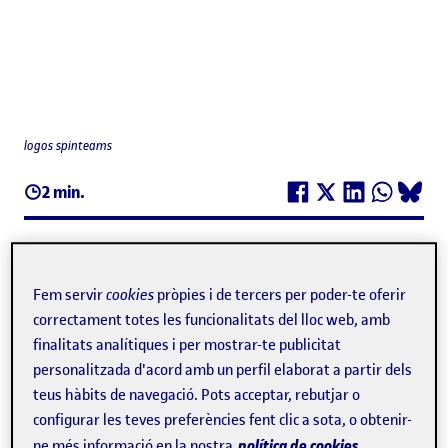
logos spinteams
2 min.
1/7/21
·
00:00H
Fem servir
cookies
pròpies i de tercers per poder-te oferir
correctament totes les funcionalitats del lloc web, amb
finalitats analítiques i per mostrar-te publicitat
Les universitats són la principal font d’innovació i
personalitzada d'acord amb un perfil elaborat a partir dels
solucions als reptes socials que també poden cobrir les
teus hàbits de navegació. Pots acceptar, rebutjar o
configurar les teves preferències fent clic a sota, o obtenir-
necessitats del mercat. Moltes empreses emergents i
política de cookies.
ne més informació en la nostra