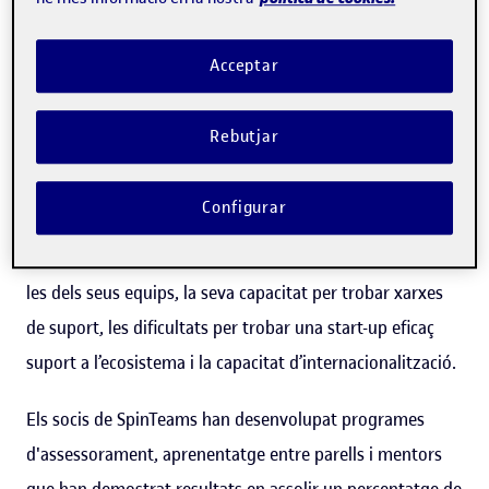
empreses derivades de les universitats es funden a les
institucions europees d’educació superior, però no tenen
Acceptar
capacitat de creixement i sostenibilitat. Després de 3
anys, més del 50% de les empreses emergents fracassen
Rebutjar
a causa de la baixa rendibilitat i capacitat de creixement.
L’origen d’aquest fracàs prové de les arrels de la fundació
Configurar
start-up: les habilitats empresarials i empresarials dels
fundadors, la seva complementarietat de competències i
les dels seus equips, la seva capacitat per trobar xarxes
de suport, les dificultats per trobar una start-up eficaç
suport a l’ecosistema i la capacitat d’internacionalització.
Els socis de SpinTeams han desenvolupat programes
d'assessorament, aprenentatge entre parells i mentors
que han demostrat resultats en assolir un percentatge de