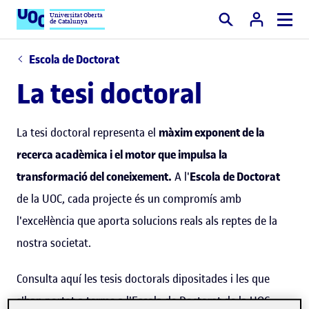
Universitat Oberta
de Catalunya
Cercar
Escola de Doctorat
La tesi doctoral
La tesi doctoral representa el
màxim exponent de la
recerca acadèmica i el motor que impulsa la
transformació del coneixement.
A l'
Escola de Doctorat
de la UOC, cada projecte és un compromís amb
l'excel·lència que aporta solucions reals als reptes de la
nostra societat.
Consulta aquí les tesis doctorals dipositades i les que
s'han portat a terme a l'Escola de Doctorat de la UOC: