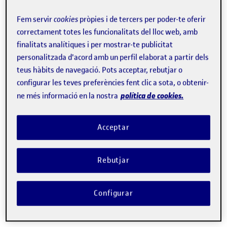
Fem servir
cookies
pròpies i de tercers per poder-te oferir
Aparador de tesis doctorals
correctament totes les funcionalitats del lloc web, amb
finalitats analítiques i per mostrar-te publicitat
personalitzada d'acord amb un perfil elaborat a partir dels
Llistat de tesis doctorals dipositades
Documents desc
teus hàbits de navegació. Pots acceptar, rebutjar o
configurar les teves preferències fent clic a sota, o obtenir-
política de cookies.
ne més informació en la nostra
Tesis dipositades
Acceptar
Qualsevol doctor pot examinar les tesis i formular,
si ho creu convenient, les al·legacions que consideri
Rebutjar
oportunes. Aquestes al·legacions han de ser
formulades per escrit i enviades a la comissió
Configurar
acadèmica del programa de
doctorat (phd_school@uoc.edu).