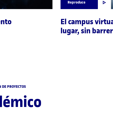
Reproduce
ento
El campus virtua
lugar, sin barrer
N DE PROYECTOS
démico