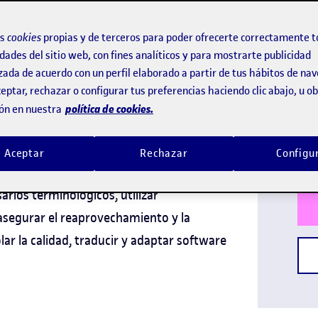
Asistida y
yectos
os
cookies
propias y de terceros para poder ofrecerte correctamente t
dades del sitio web, con fines analíticos y para mostrarte publicidad
zada de acuerdo con un perfil elaborado a partir de tus hábitos de na
Idi
eptar, rechazar o configurar tus preferencias haciendo clic abajo, u 
e versiones multilingües de documentos en
política de cookies.
ón en nuestra
Titu
un problema complejo que implica
Dura
 y transformar una gran diversidad de
Aceptar
Rechazar
Configu
exto que obligan a distribuir el trabajo
arios terminológicos, utilizar
asegurar el reaprovechamiento y la
lar la calidad, traducir y adaptar software