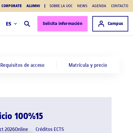
CORPORATE
ALUMNI
SOBRE LA UOC
NEWS
AGENDA
CONTACTO
Acceso a
ES
Solicita información
Campus
Buscar
Requisitos de acceso
Matrícula y precio
icio
100%
15
ct 2026
Online
Créditos ECTS