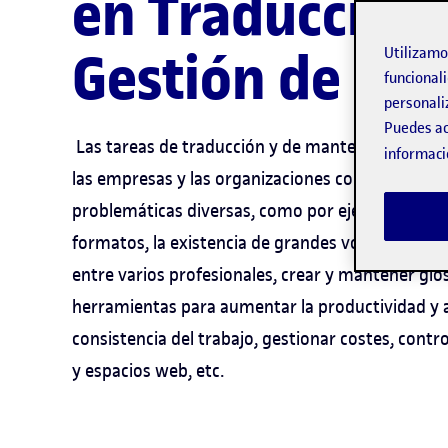
en Traducción 
Gestión de Pro
Utilizam
funcionali
personali
Puedes ac
Las tareas de traducción y de mantenimiento d
informaci
las empresas y las organizaciones constituyen 
problemáticas diversas, como por ejemplo tratar
formatos, la existencia de grandes volúmenes de t
entre varios profesionales, crear y mantener glos
herramientas para aumentar la productividad y 
consistencia del trabajo, gestionar costes, contro
y espacios web, etc.