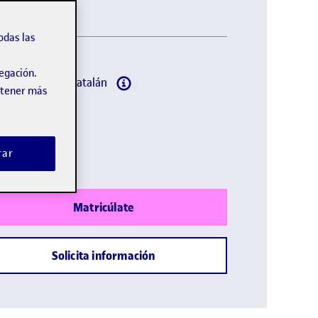
odas las
vegación.
omas:
Español, Catalán
obtener más
lación propia
ción :
rar
Matricúlate
Solicita información