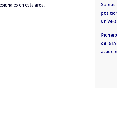
Somos l
sionales en esta área.
posicio
universi
Pionero
de la I
académi