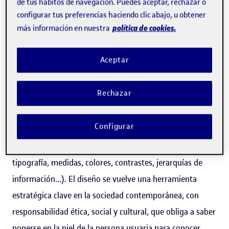
de tus hábitos de navegación. Puedes aceptar, rechazar o
configurar tus preferencias haciendo clic abajo, u obtener
Este curso se orienta a mejorar las
siguientes
política de cookies.
más información en nuestra
competencias profesionales
Aceptar
Desde el ámbito del diseño gráfico no se está dando
suficiente importancia a la accesibilidad, que sí se valora
Rechazar
en ámbitos como la informática o la programación (tanto
en el ámbito profesional como en el académico). La
Configurar
mayor parte de las decisiones en accesibilidad, sin
embargo, forman parte del proceso de diseño (escoger
tipografía, medidas, colores, contrastes, jerarquías de
información...). El diseño se vuelve una herramienta
estratégica clave en la sociedad contemporánea, con
responsabilidad ética, social y cultural, que obliga a saber
ponerse en la piel de la persona usuaria para conocer