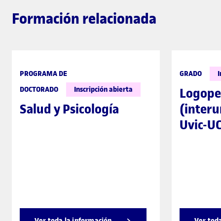
Formación relacionada
PROGRAMA DE
GRADO
I
DOCTORADO
Inscripción abierta
Logope
Salud y Psicología
(interu
Uvic-UC
Ver toda la información
Ver tod