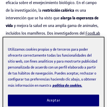
eficacia sobre el envejecimiento biológico. En el campo
de la investigación, la
restricción calórica
es una
intervención que se ha visto que
alarga la esperanza de
vida
y mejora la salud en una amplia gama de animales,
incluidos los mamíferos. Dos investigadores del
FoodLab
de los Estudios de Ciencias de Salud de la UOC,
Salvador
Macip
y
Marta Massip
, estudiarán cuál es
el impacto del
Utilizamos
cookies
propias y de terceros para poder
ofrecerte correctamente todas las funcionalidades del
ayuno intermitente en mujeres que han superado la
sitio web, con fines analíticos y para mostrarte publicidad
menopausia
.
personalizada de acuerdo con un perfil elaborado a partir
de tus hábitos de navegación. Puedes aceptar, rechazar o
Los objetivos del estudio —
financiado
por el Ministerio
configurar tus preferencias haciendo clic abajo, u obtener
de Ciencia e Innovación— son, por una parte, validar
política de cookies.
más información en nuestra
marcadores de envejecimiento
en el contexto de la
restricción calórica y, por otra, determinar si el ayuno
Aceptar
intermitente provoca
cambios en el envejecimiento de los