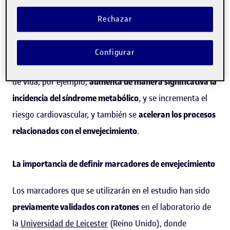
órganos
de mujeres que han llegado a la menopausia, es
Rechazar
decir, cuando se produce el cese definitivo de la función
ovárica. A partir de esta etapa, suceden una serie de
Configurar
cambios en el cuerpo de la mujer que afectan su calidad
de vida, por ejemplo,
aumenta de manera significativa la
incidencia del síndrome metabólico
, y se incrementa el
riesgo cardiovascular, y también se
aceleran los procesos
relacionados con el envejecimiento
.
La importancia de definir marcadores de envejecimiento
Los marcadores que se utilizarán en el estudio han sido
previamente validados con ratones
en el laboratorio de
la
Universidad de Leicester
(Reino Unido), donde