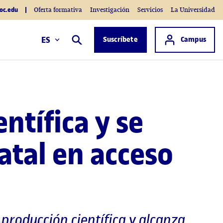
oc.edu
Oferta formativa
Investigación
Servicios
La Universidad
Acceso a
ES
Suscríbete
Campus
Buscar
ntífica y se
atal en acceso
producción científica y alcanza