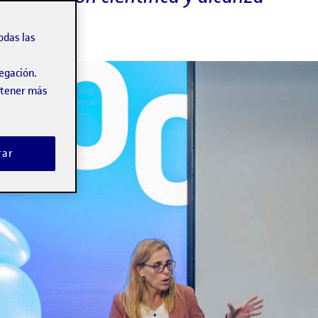
odas las
vegación.
obtener más
rar