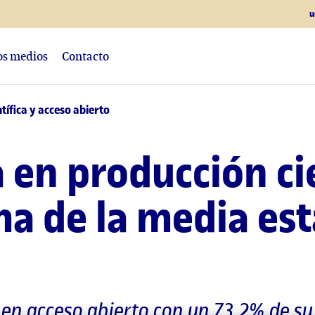
u
los medios
Contacto
tífica y acceso abierto
 en producción cie
ma de la media est
en acceso abierto con un 73,2% de su 