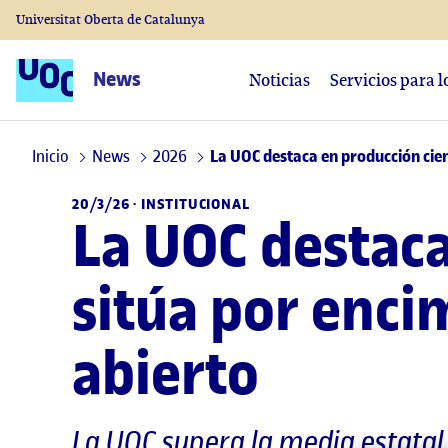
Universitat Oberta de Catalunya
News
Noticias
Servicios para 
Inicio
News
2026
La UOC destaca en producción cien
20/3/26 ·
INSTITUCIONAL
La UOC destaca
sitúa por enci
abierto
La UOC supera la media estatal 