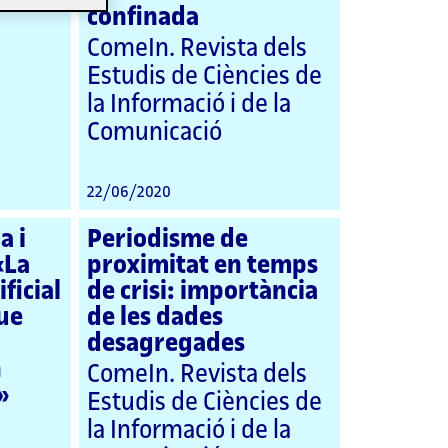
confinada
ComeIn. Revista dels
Estudis de Ciències de
la Informació i de la
Comunicació
22/06/2020
a i
Periodisme de
«La
proximitat en temps
ificial
de crisi: importància
ue
de les dades
desagregades
n
ComeIn. Revista dels
»
Estudis de Ciències de
la Informació i de la