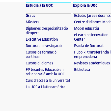
Estudia a la UOC
Explora la UOC
Graus
Estudis [àrees docents
Màsters
Centre d'Idiomes Mod
Diplomes d’especialització i
Model educatiu
d’expert
eLearning Innovation
Executive Education
Center
Doctorat i investigació
Escola de Doctorat
Cursos de formació
Hubbik: transferència i
contínua
emprenedoria
Cursos d'idiomes
Revistes acadèmiques
FP Jesuïtes Educació en
Biblioteca
col·laboració amb la UOC
Curs d'accés a la universitat
La UOC a Llatinoamèrica