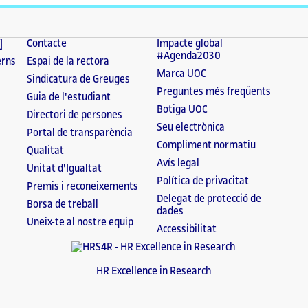
]
Contacte
Impacte global
#Agenda2030
erns
Espai de la rectora
Marca UOC
Sindicatura de Greuges
Preguntes més freqüents
Guia de l'estudiant
Botiga UOC
Directori de persones
Seu electrònica
Portal de transparència
Compliment normatiu
Qualitat
Avís legal
Unitat d'Igualtat
Política de privacitat
Premis i reconeixements
Delegat de protecció de
Borsa de treball
dades
Uneix-te al nostre equip
Accessibilitat
HR Excellence in Research