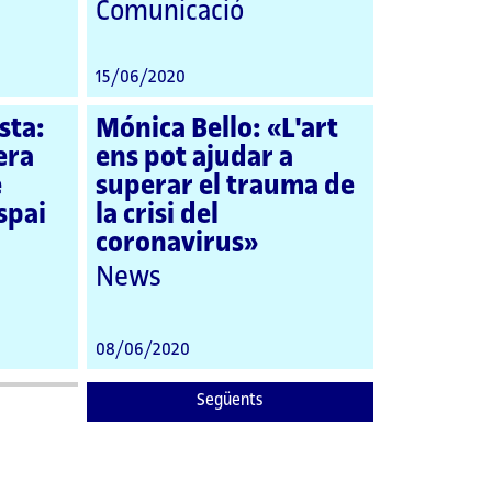
Comunicació
15/06/2020
sta:
Mónica Bello: «L'art
era
ens pot ajudar a
e
superar el trauma de
spai
la crisi del
coronavirus»
News
08/06/2020
Següents