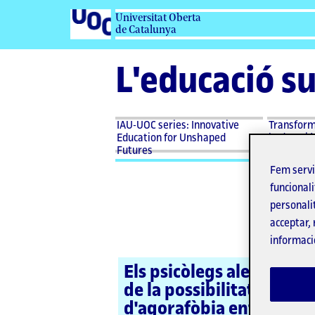
Universitat Oberta
de Catalunya
L'educació s
IAU-UOC series: Innovative
Transforma
Education for Unshaped
l'educació
Futures
Fem serv
funcionali
personali
acceptar, 
informaci
Els psicòlegs alerten
de la possibilitat
d'agorafòbia entre la