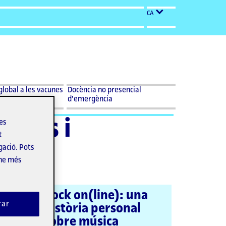
CA
Desplegar
Docència no
global a les vacunes
Docència no presencial
menu
presencial
VID-19»
d'emergència
Docència
d'emergència
no
taris i
les
presencial
d'emergència
t
9
gació. Pots
-ne més
Rock on(line): una
rar
història personal
sobre música