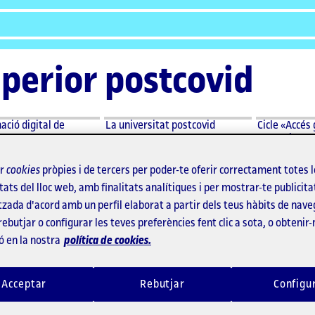
uperior postcovid
ció digital de
La universitat postcovid
Cicle «Accés 
contra la CO
Els desafiaments sani
ir
cookies
pròpies i de tercers per poder-te oferir correctament totes 
tats del lloc web, amb finalitats analítiques i per mostrar-te publicita
socials de la COVID-1
tzada d'acord amb un perfil elaborat a partir dels teus hàbits de nave
rebutjar o configurar les teves preferències fent clic a sota, o obtenir
ó en la nostra
política de cookies.
Ricardo Ibarra: «En la
Despacho 42
.
Acceptar
Rebutjar
Configu
tornada a l'escola, la
Tecnopolítica y
gent està essent més
derecho