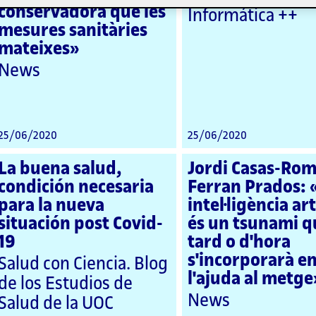
conservadora que les
Informática ++
mesures sanitàries
mateixes»
News
25/06/2020
25/06/2020
La buena salud,
Jordi Casas-Rom
condición necesaria
Ferran Prados: 
para la nueva
intel·ligència art
situación post Covid-
és un tsunami q
19
tard o d'hora
s'incorporarà e
Salud con Ciencia. Blog
l'ajuda al metge
de los Estudios de
News
Salud de la UOC