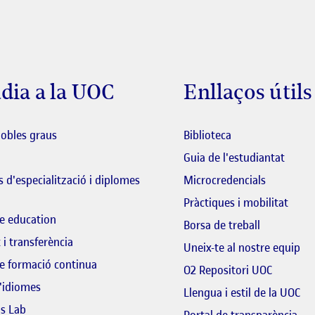
dia a la UOC
Enllaços útils
El link s'obre en 
dobles graus
Biblioteca
El lin
Guia de l'estudiantat
 d'especialització i diplomes
Microcredencials
Pràctiques i mobilitat
e education
El link s'o
Borsa de treball
 i transferència
El 
Uneix-te al nostre equip
e formació continua
El link s
O2 Repositori UOC
'idiomes
Llengua i estil de la UOC
ls Lab
El 