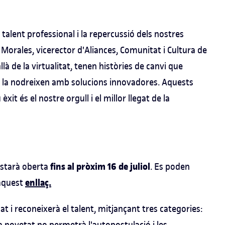
 talent professional i la repercussió dels nostres
Morales, vicerector d'Aliances, Comunitat i Cultura de
à de la virtualitat, tenen històries de canvi que
 i la nodreixen amb solucions innovadores. Aquests
it és el nostre orgull i el millor llegat de la
fins al pròxim 16 de juliol
estarà oberta
. Es poden
enllaç.
 aquest
t i reconeixerà el talent, mitjançant tres categories:
a novetat no permetrà l'autopostulació i les