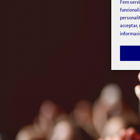
Fem serv
funcionali
personali
acceptar, 
informaci