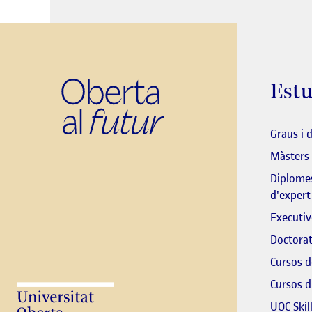
Estu
Graus i 
Màsters
Diplomes
d'expert
Executiv
Doctorat
Cursos d
Cursos d
UOC Skil