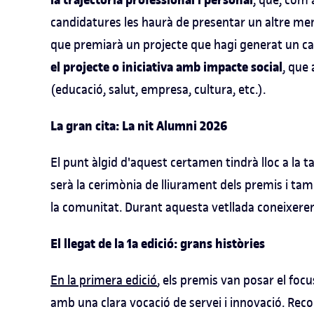
la trajectòria professional i personal
candidatures les haurà de presentar un altre m
que premiarà un projecte que hagi generat un canv
el projecte o iniciativa amb impacte social
, que
(educació, salut, empresa, cultura, etc.).
La gran cita: La nit Alumni 2026
El punt àlgid d'aquest certamen tindrà lloc a la 
serà la cerimònia de lliurament dels premis i ta
la comunitat. Durant aquesta vetllada coneixere
El llegat de la 1a edició: grans històries
En la primera edició
, els premis van posar el foc
amb una clara vocació de servei i innovació. Re