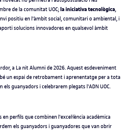
la iniciativa tecnològica
embre de la comunitat UOC;
,
i positiu en l'àmbit social, comunitari o ambiental, i
 aporti solucions innovadores en qualsevol àmbit
tardor, a La nit Alumni de 2026. Aquest esdeveniment
mbé un espai de retrobament i aprenentatge per a tota
m els guanyadors i celebrarem plegats l'ADN UOC.
us en perfils que combinen l'excel·lència acadèmica
cordem els guanyadors i guanyadores que van obrir