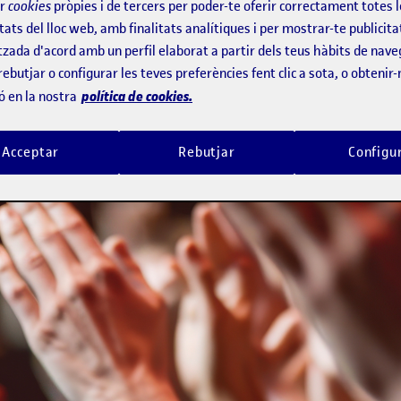
ir
cookies
pròpies i de tercers per poder-te oferir correctament totes 
tats del lloc web, amb finalitats analítiques i per mostrar-te publicita
tzada d'acord amb un perfil elaborat a partir dels teus hàbits de nave
rebutjar o configurar les teves preferències fent clic a sota, o obtenir
política de cookies.
ó en la nostra
Acceptar
Rebutjar
Configu