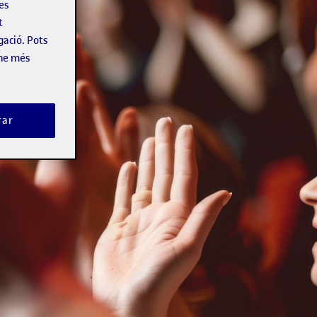
les
t
gació. Pots
-ne més
rar