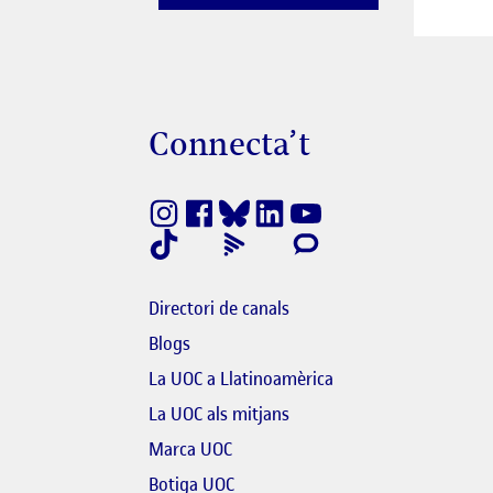
Connecta’t
finestra nova
k s'obre en finestra nova
Directori de canals
Blogs
bre en finestra nova
La UOC a Llatinoamèrica
link s'obre en finestra nova
El link s'obre en finestra n
La UOC als mitjans
'obre en finestra nova
Marca UOC
El link s'obre en finestra nova
Botiga UOC
link s'obre en finestra nova