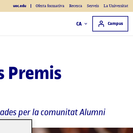
uoc.edu
Oferta formativa
Recerca
Serveis
La Universitat
Accés a
CA
Campus
ls Premis
lsades per la comunitat Alumni