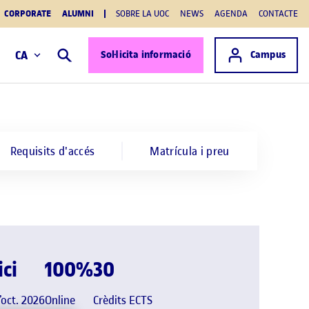
CORPORATE
ALUMNI
SOBRE LA UOC
NEWS
AGENDA
CONTACTE
Accés a
CA
Sol·licita informació
Campus
Cercar
Requisits d'accés
Matrícula i preu
ici
100%
30
’oct. 2026
Online
Crèdits ECTS