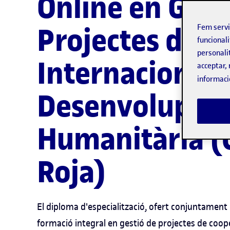
Online en Gest
Projectes de C
Fem serv
funcionali
personali
Internacional 
acceptar, 
informaci
Desenvolupame
Humanitària (
Roja)
El diploma d'especialització, ofert conjuntament 
formació integral en gestió de projectes de coop