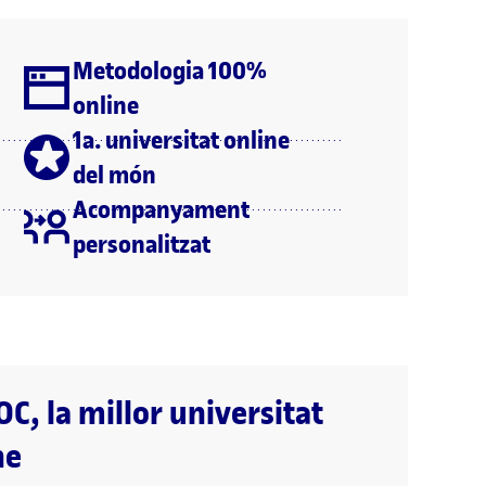
Metodologia 100%
online
1a. universitat online
del món
Acompanyament
personalitzat
OC, la millor universitat
ne