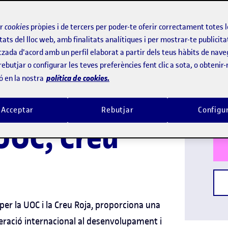
ió de
ooperació
ir
cookies
pròpies i de tercers per poder-te oferir correctament totes 
tats del lloc web, amb finalitats analítiques i per mostrar-te publicita
tzada d'acord amb un perfil elaborat a partir dels teus hàbits de nave
al
Idi
rebutjar o configurar les teves preferències fent clic a sota, o obtenir
política de cookies.
ó en la nostra
Titu
nt i Acció
Dur
Acceptar
Rebutjar
Configu
UOC, Creu
per la UOC i la Creu Roja, proporciona una
eració internacional al desenvolupament i