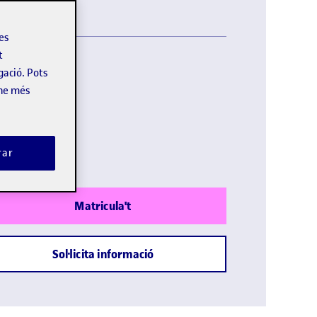
les
t
gació. Pots
omes:
Castellà
-ne més
lació pròpia
ada:
rar
Matricula't
Sol·licita informació