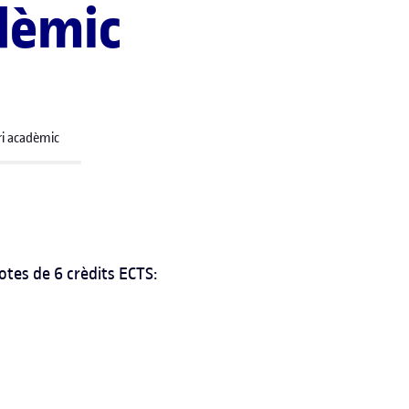
dèmic
ri acadèmic
otes de 6 crèdits ECTS: