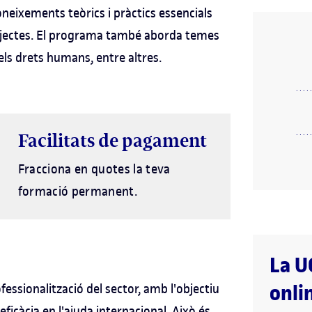
oneixements teòrics i pràctics essencials
 projectes. El programa també aborda temes
els drets humans, entre altres.
Facilitats de pagament
Fracciona en quotes la teva
formació permanent.
La U
onli
fessionalització del sector, amb l'objectiu
ficàcia en l'ajuda internacional. Això és