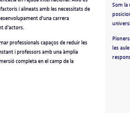
Som la 
factoris i alineats amb les necessitats de
posicio
el desenvolupament d'una carrera
universi
t d'actors.
Pioners
ormar professionals capaços de reduir les
les aul
onstant i professors amb una àmplia
responsa
mmersió completa en el camp de la