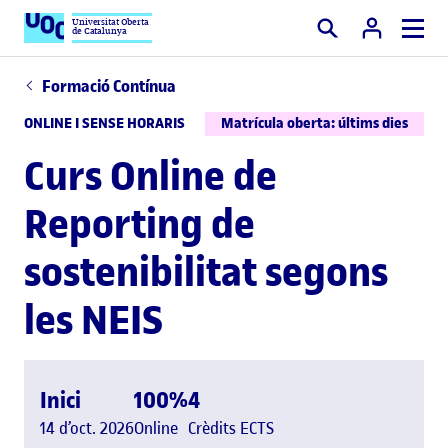
Universitat Oberta
de Catalunya
Cercar
Formació Contínua
ONLINE I SENSE HORARIS
Matrícula oberta: últims dies
Curs Online de
Reporting de
sostenibilitat segons
les NEIS
Inici
100%
4
14 d’oct. 2026
Online
Crèdits ECTS