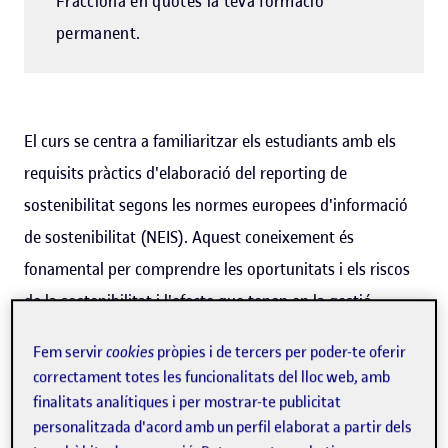
Fracciona en quotes la teva formació
permanent.
El curs se centra a familiaritzar els estudiants amb els
requisits pràctics d'elaboració del reporting de
sostenibilitat segons les normes europees d'informació
de sostenibilitat (NEIS). Aquest coneixement és
fonamental per comprendre les oportunitats i els riscos
de la sostenibilitat i l'efecte que tenen en la gestió
empresarial. La formació comença proporcionant una
Fem servir
cookies
pròpies i de tercers per poder-te oferir
base sòlida de coneixements i després aprofundeix en
correctament totes les funcionalitats del lloc web, amb
l'aplicació pràctica.
finalitats analítiques i per mostrar-te publicitat
personalitzada d'acord amb un perfil elaborat a partir dels