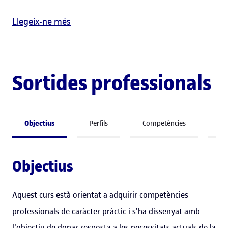
Llegeix-ne més
Sortides professionals
Objectius
Perfils
Competències
So
Objectius
Aquest curs està orientat a adquirir competències
professionals de caràcter pràctic i s'ha dissenyat amb
l'objectiu de donar resposta a les necessitats actuals de la