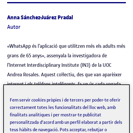
Anna Sánchez-Juárez Pradal
Autor
«WhatsApp és l’aplicació que utilitzen més els adults més
grans de 65 anys», assenyala la investigadora de
l’Internet Interdisciplinary Institute (IN3) de la UOC
Andrea Rosales. Aquest col·lectiu, des que van aparèixer
internet i els telèfons intel·ligents, fa un ús cada vegada
més intensiu de la xarxa i les seves aplicacions.
Gairebé el
Fem servir
cookies
pròpies i de tercers per poder-te oferir
50% ja es connecta a internet des de casa seva
i
el telèfon
correctament totes les funcionalitats del lloc web, amb
intel·ligent
ha esdevingut el dispositiu que usen més per
finalitats analítiques i per mostrar-te publicitat
a
connectar-s’hi
―el
82,9% entre els més grans de 65
personalitzada d'acord amb un perfil elaborat a partir dels
teus hàbits de navegació. Pots acceptar, rebutjar o
anys
―. Però pel que fa a l’ús de WhatsApp, hi ha