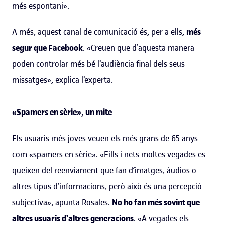
més espontani».
A més, aquest canal de comunicació és, per a ells,
més
segur que Facebook
. «Creuen que d’aquesta manera
poden controlar més bé l’audiència final dels seus
missatges», explica l’experta.
«Spamers en sèrie», un mite
Els usuaris més joves veuen els més grans de 65 anys
com «spamers en sèrie». «Fills i nets moltes vegades es
queixen del reenviament que fan d’imatges, àudios o
altres tipus d’informacions, però això és una percepció
subjectiva», apunta Rosales.
No ho fan més sovint que
altres usuaris d’altres generacions
. «A vegades els