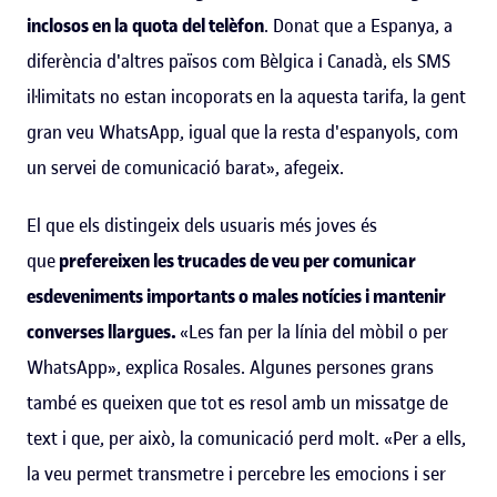
inclosos en la quota del telèfon
. Donat que a Espanya, a
diferència d'altres països com Bèlgica i Canadà, els SMS
il·limitats no estan incoporats en la aquesta tarifa, la gent
gran veu WhatsApp, igual que la resta d'espanyols, com
un servei de comunicació barat», afegeix.
El que els distingeix dels usuaris més joves és
que
prefereixen les trucades de veu per comunicar
esdeveniments importants o males notícies i mantenir
converses llargues.
«Les fan per la línia del mòbil o per
WhatsApp», explica Rosales. Algunes persones grans
també es queixen que tot es resol amb un missatge de
text i que, per això, la comunicació perd molt. «Per a ells,
la veu permet transmetre i percebre les emocions i ser