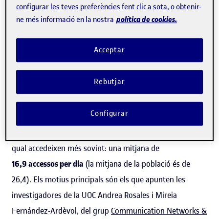
configurar les teves preferències fent clic a sota, o obtenir-
diferències respecte als usuaris més joves? Són realment
política de cookies.
ne més informació en la nostra
«spamers en sèrie» ? Quins mites cal desmuntar? Quins
motius els empeny a fer-la servir? Rosales, experta en
Acceptar
gent gran i TIC, ho analitza.
Rebutjar
Aquesta aplicació de missatgeria instantània, igual que
els telèfons intel·ligents, actualment té un paper central
Configurar
en la vida quotidiana de la gent gran que està
familiaritzada amb les TIC. WhatsApp és l’aplicació a la
qual accedeixen més sovint: una mitjana de
16,9 accessos per dia
(la mitjana de la població és de
26,4). Els motius principals són els que apunten les
investigadores de la UOC Andrea Rosales i Mireia
Fernández-Ardèvol, del grup
Communication Networks &