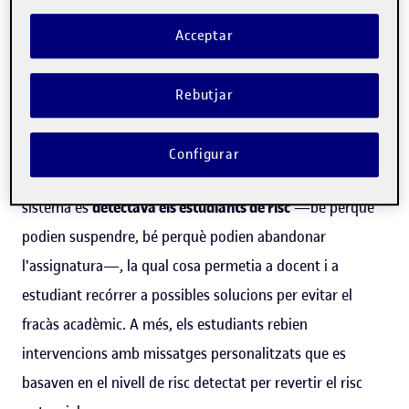
d'aprenentatge innovadors i la resolució automàtica de
Acceptar
dubtes per mitjà de xatbots.
El projecte, que s'implantarà en els programes educatius
Rebutjar
que ofereix l'EPO sobre propietat intel·lectual, és una
extensió d'un altre projecte fet durant quatre anys a la
Configurar
UOC, el
Learning Intelligence System
(
LIS
). En aquest
sistema es
detectava els estudiants de risc
—bé perquè
podien suspendre, bé perquè podien abandonar
l'assignatura—, la qual cosa permetia a docent i a
estudiant recórrer a possibles solucions per evitar el
fracàs acadèmic. A més, els estudiants rebien
intervencions amb missatges personalitzats que es
basaven en el nivell de risc detectat per revertir el risc