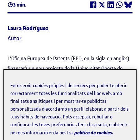
3 min.
Laura Rodríguez
Autor
L'Oficina Europea de Patents (EPO, en la sigla en anglès)
finançarà un nou projecte de la Universitat Oberta de
Catalunya (
UOC
) que desenvoluparà un sistema de suport
Fem servir
cookies
pròpies i de tercers per poder-te oferir
per a l'
aprenentatge basat en l'aplicació de la
correctament totes les funcionalitats del lloc web, amb
intel·ligència artificial
(IA).
finalitats analítiques i per mostrar-te publicitat
personalitzada d'acord amb un perfil elaborat a partir dels
Es tracta d'un sistema d'ajuda per a estudiants que
teus hàbits de navegació. Pots acceptar, rebutjar o
inclourà la detecció precoç de risc de no superar el curs,
configurar les teves preferències fent clic a sota, o obtenir-
política de cookies.
ne més informació en la nostra
el retorn (
feedback
) automàtic, els recursos