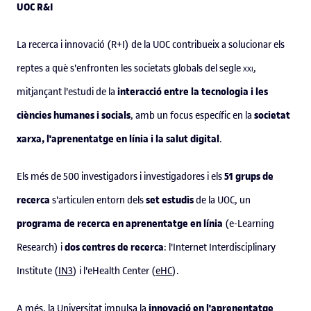
UOC R&I
La recerca i innovació (R+I) de la UOC contribueix a solucionar els
reptes a què s'enfronten les societats globals del segle
xxi
,
interacció entre la tecnologia i les
mitjançant l'estudi de la
ciències humanes i socials
societat
, amb un focus específic en la
xarxa, l'aprenentatge en línia i la salut digital
.
51 grups de
Els més de 500 investigadors i investigadores i els
recerca
set estudis
s'articulen entorn dels
de la UOC, un
programa de recerca en aprenentatge en línia
(e-Learning
dos centres de recerca
Research) i
: l'Internet Interdisciplinary
Institute (
IN3
) i l'eHealth Center (
eHC
).
innovació en l'aprenentatge
A més, la Universitat impulsa la