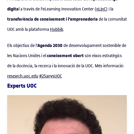
digita
l a través de l'eLearning Innovation Center (
eLinC
) i la
transferència de coneixement i l'emprenedoria
de la comunitat
UOC amb la plataforma
Hubbik
.
Agenda 2030
Els objectius de l'
de desenvolupament sostenible de
coneixement obert
les Nacions Unides i el
són eixos estratègics
de la docència, la recerca i la innovació de la UOC. Més informació:
research.uoc.edu
#25anysUOC
Experts UOC