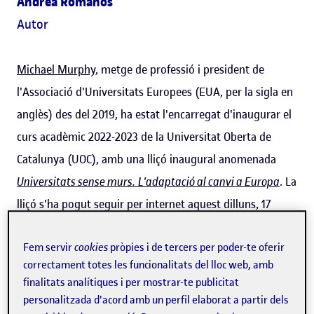
Andrea Romanos
Autor
Michael Murphy
, metge de professió i president de
l'Associació d'Universitats Europees (EUA, per la sigla en
anglès) des del 2019, ha estat l'encarregat d'inaugurar el
curs acadèmic 2022-2023 de la Universitat Oberta de
Catalunya (UOC), amb una lliçó inaugural anomenada
Universitats sense murs.
L'adaptació al canvi a Europa
. La
lliçó s'ha pogut seguir per internet aquest dilluns, 17
d’octubre, a les 19 h.
Fem servir
cookies
pròpies i de tercers per poder-te oferir
L'enregistrament de la lliçó inaugural es va fer el 4
correctament totes les funcionalitats del lloc web, amb
finalitats analítiques i per mostrar-te publicitat
d'octubre i hi van participar el rector de la UOC, Josep A.
personalitzada d'acord amb un perfil elaborat a partir dels
Planell; el president del Patronat de la UOC, Pere Vallès, i