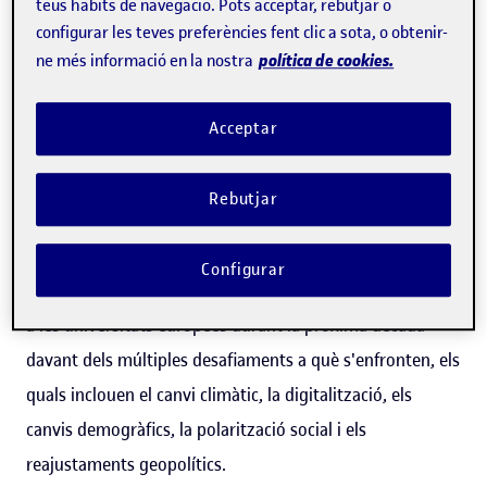
teus hàbits de navegació. Pots acceptar, rebutjar o
l'aleshores consellera de Recerca i Universitats del
configurar les teves preferències fent clic a sota, o obtenir-
Govern de Catalunya, Gemma Geis. El dia 10 d’octubre va
política de cookies.
ne més informació en la nostra
cessar en el càrrec i el dia 11 d’octubre de 2022 va prendre
possessió com a conseller de Recerca i Universitats
Acceptar
Joaquim Nadal i Farreras.
Rebutjar
Murphy ha fet una ponència en clau de futur, en la qual
ha presentat les claus del document "
Universitats sense
Configurar
murs. Una visió per al 2030
", dissenyat per donar suport
a les universitats europees durant la pròxima dècada
davant dels múltiples desafiaments a què s'enfronten, els
quals inclouen el canvi climàtic, la digitalització, els
canvis demogràfics, la polarització social i els
reajustaments geopolítics.