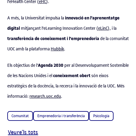
l'eHealth Center (
eHC
).
innovació en l'aprenentatge
A més, la Universitat impulsa la
digital
mitjançant l'eLearning Innovation Center (
eLinC
), i la
transferència de coneixement i l'emprenedoria
de la comunitat
UOC amb la plataforma
Hubbik
.
Agenda 2030
Els objectius de l'
per al Desenvolupament Sostenible
coneixement obert
de les Nacions Unides i el
són eixos
estratègics de la docència, la recerca i la innovació de la UOC. Més
informació:
research.uoc.edu
.
Comunitat
Emprenedoria i transferència
Psicologia
Veure’ls tots