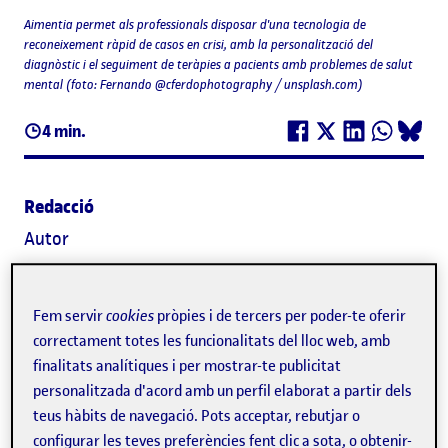
Aimentia permet als professionals disposar d'una tecnologia de
reconeixement ràpid de casos en crisi, amb la personalització del
diagnòstic i el seguiment de teràpies a pacients amb problemes de salut
mental (foto: Fernando @cferdophotography / unsplash.com)
4 min.
Redacció
Autor
Una de cada quatre persones patirà algun trastorn
Fem servir
cookies
pròpies i de tercers per poder-te oferir
mental
al llarg de la vida, segons diversos informes
correctament totes les funcionalitats del lloc web, amb
elaborats per l'OMS. De fet,
a Espanya
aquesta
finalitats analítiques i per mostrar-te publicitat
personalitzada d'acord amb un perfil elaborat a partir dels
problemàtica és la
segona causa de baixa laboral
. Amb
teus hàbits de navegació. Pots acceptar, rebutjar o
l'objectiu de contribuir-ne al diagnòstic precoç i d'oferir
configurar les teves preferències fent clic a sota, o obtenir-