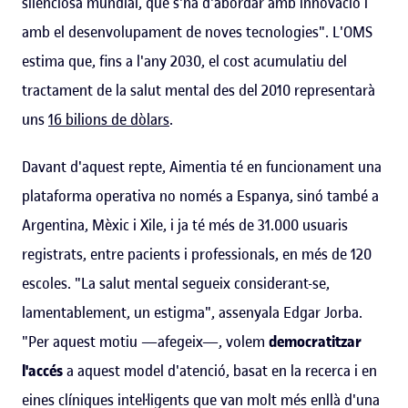
silenciosa mundial, que s'ha d'abordar amb innovació i
amb el desenvolupament de noves tecnologies". L'OMS
estima que, fins a l'any 2030, el cost acumulatiu del
tractament de la salut mental des del 2010 representarà
uns
16 bilions de dòlars
.
Davant d'aquest repte, Aimentia té en funcionament una
plataforma operativa no només a Espanya, sinó també a
Argentina, Mèxic i Xile, i ja té més de 31.000 usuaris
registrats, entre pacients i professionals, en més de 120
escoles. "La salut mental segueix considerant-se,
lamentablement, un estigma", assenyala Edgar Jorba.
"Per aquest motiu —afegeix—, volem
democratitzar
l'accés
a aquest model d'atenció, basat en la recerca i en
eines clíniques intel·ligents que van molt més enllà d'una