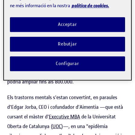
una atenció personalitzada als pacients, la
start-up
política de cookies.
ne més informació en la nostra
Aimentia
va impulsar una plataforma amb intel·ligència
artificial (IA) per identificar persones que pateixin algun
Acceptar
problema de salut mental i es trobin en una possible
situació de risc, per tal de fer-ne un seguiment efectiu.
Rebutjar
Per afrontar els reptes que planteja aquest àmbit de la
salut, aquest projecte emprenedor ha aconseguit aplegar
Configurar
500.000 euros de finançadors privats, una xifra que es
podria ampliar fins als 800.000.
Els trastorns mentals s'estan convertint, en paraules
d'Edgar Jorba, CEO i cofundador d'Aimentia —que està
cursant el màster d'
Executive MBA
de la Universitat
Oberta de Catalunya (
UOC
)—, en una "epidèmia