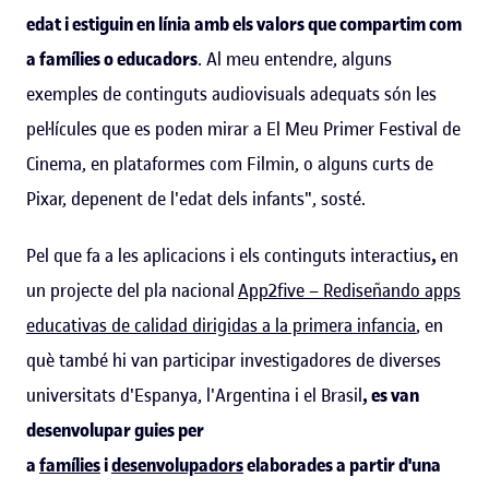
edat i estiguin en línia amb els valors que compartim com
a famílies o educadors
. Al meu entendre, alguns
exemples de continguts audiovisuals adequats són les
pel·lícules que es poden mirar a El Meu Primer Festival de
Cinema, en plataformes com Filmin, o alguns curts de
Pixar, depenent de l'edat dels infants", sosté.
Pel que fa a les aplicacions i els continguts interactius
,
en
un projecte del pla nacional
App2five – Rediseñando apps
educativas de calidad dirigidas a la primera infancia
, en
què també hi van participar investigadores de diverses
universitats d'Espanya, l'Argentina i el Brasil
, es van
desenvolupar guies per
a
famílies
i
desenvolupadors
elaborades a partir d'una