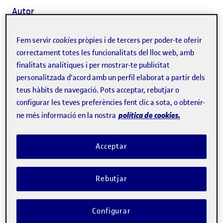
Autor
Fem servir
cookies
pròpies i de tercers per poder-te oferir
Més del 75 % dels infants de menys de 2 anys i el 64 %
correctament totes les funcionalitats del lloc web, amb
dels infants d'entre 2 i 5 anys sobrepassen els límits
finalitats analítiques i per mostrar-te publicitat
d'exposició a les pantalles recomanats per les autoritats
personalitzada d'acord amb un perfil elaborat a partir dels
teus hàbits de navegació. Pots acceptar, rebutjar o
sanitàries, fixats en un
màxim d'una hora al dia
entre els
configurar les teves preferències fent clic a sota, o obtenir-
2 i els 5 anys. Aquestes són les xifres que va revelar la
política de cookies.
ne més informació en la nostra
metaanàlisi
Global Prevalence of Meeting Screen Time
Guidelines Among Children 5 Years and Younger
, publicat
Acceptar
a JAMA Pediatrics. Els experts afirmen que limitar el
temps d'ús és important, però no només això.
Rebutjar
Lucrezia Crescenzi-Lanna, experta en interacció entre
Configurar
menors i pantalles i investigadora principal del
Child Tech