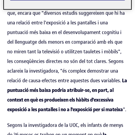
Lab
de la Universitat Oberta de Catalunya (UOC), explica
que, encara que "diversos estudis suggereixen que hi ha
una relació entre l'exposició a les pantalles i una
puntuació més baixa en el desenvolupament cognitiu i
del llenguatge dels menors en comparació amb els que
no miren tant la televisió o utilitzen tauletes i mòbils",
les conseqüències directes no són del tot clares. Segons
aclareix la investigadora, "és complex demostrar una
relació de causa-efectes entre aquestes dues variables.
La
puntuació més baixa podria atribuir-se, en part, al
context en què es produeixen els hàbits d'excessiva
exposició a les pantalles i no a l'exposició per si mateixa
".
Segons la investigadora de la UOC, els infants de menys
de 36 mesos es troben en un moment en què
la