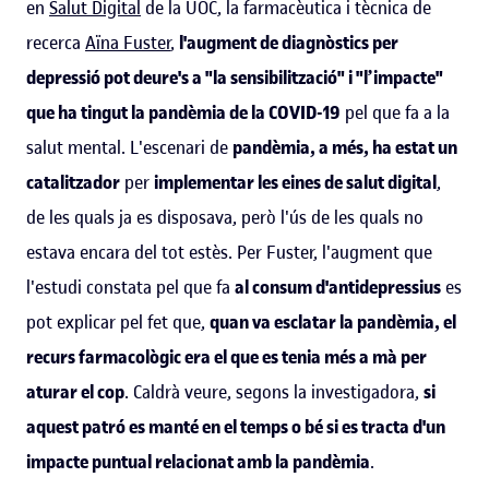
en
Salut Digital
de la UOC, la farmacèutica i tècnica de
recerca
Aïna Fuster
,
l'augment de diagnòstics per
depressió pot deure's a "la sensibilització" i "l’impacte"
que ha tingut la pandèmia de la COVID-19
pel que fa a la
salut mental. L'escenari de
pandèmia, a més, ha estat un
catalitzador
per
implementar les eines de salut digital
,
de les quals ja es disposava, però l'ús de les quals no
estava encara del tot estès. Per Fuster, l'augment que
l'estudi constata pel que fa
al consum d'antidepressius
es
pot explicar pel fet que,
quan va esclatar la pandèmia, el
recurs farmacològic era el que es tenia més a mà per
aturar el cop
. Caldrà veure, segons la investigadora,
si
aquest patró es manté en el temps o bé si es tracta d'un
impacte puntual relacionat amb la pandèmia
.