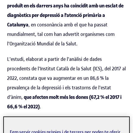
produït en els darrers anys ha coincidit amb un esclat de
diagnòstics per depressió a l'atenció primària a
Catalunya
, en consonància amb el que ha passat
mundialment, tal com han advertit organismes com
l'Organització Mundial de la Salut.
L'estudi, elaborat a partir de l'anàlisi de dades
procedents de l'Institut Català de la Salut (ICS), del 2017 al
2022, constata que va augmentar en un 86,6 % la
prevalença de la depressió i els trastorns de l'estat
d'ànim,
que afecten molt més les dones (67,2 % el 2017 i
66,6 % el 2022)
.
També s'ha observat que l'augment de la
prevalença de
la depressió és més evident en àrees rurals
: passa del
Fem servir
cookies
pròpies i de tercers per poder-te oferir