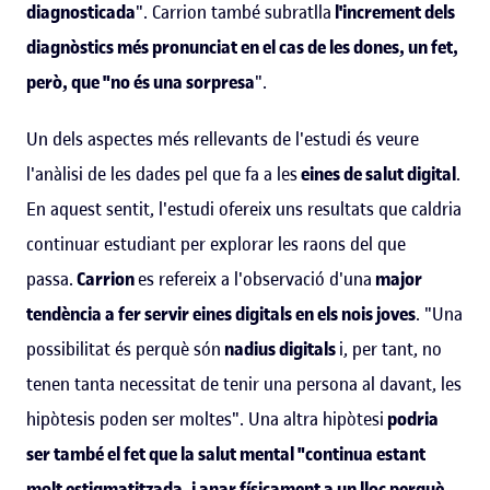
diagnosticada
". Carrion també subratlla
l'increment dels
diagnòstics més pronunciat en el cas de les dones, un fet,
però, que "no és una sorpresa
".
Un dels aspectes més rellevants de l'estudi és veure
l'anàlisi de les dades pel que fa a les
eines de salut digital
.
En aquest sentit, l'estudi ofereix uns resultats que caldria
continuar estudiant per explorar les raons del que
passa.
Carrion
es refereix a l'observació d'una
major
tendència a fer servir eines digitals en els nois joves
. "Una
possibilitat és perquè són
nadius digitals
i, per tant, no
tenen tanta necessitat de tenir una persona al davant, les
hipòtesis poden ser moltes". Una altra hipòtesi
podria
ser també el fet que la salut mental "continua estant
molt estigmatitzada, i anar físicament a un lloc perquè