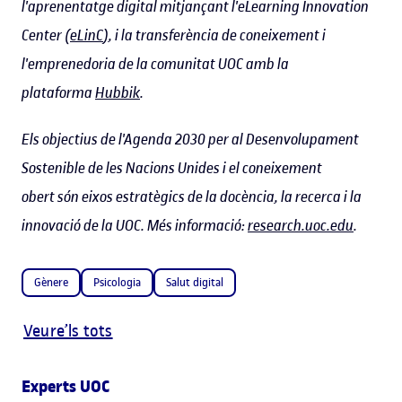
l'aprenentatge digital mitjançant l'eLearning Innovation
Center (
eLinC
), i la transferència de coneixement i
l'emprenedoria de la comunitat UOC amb la
plataforma
Hubbik
.
Els objectius de l'Agenda 2030 per al Desenvolupament
Sostenible de les Nacions Unides i el coneixement
obert són eixos estratègics de la docència, la recerca i la
innovació de la UOC. Més informació:
research.uoc.edu
.
Gènere
Psicologia
Salut digital
Veure’ls tots
Experts UOC