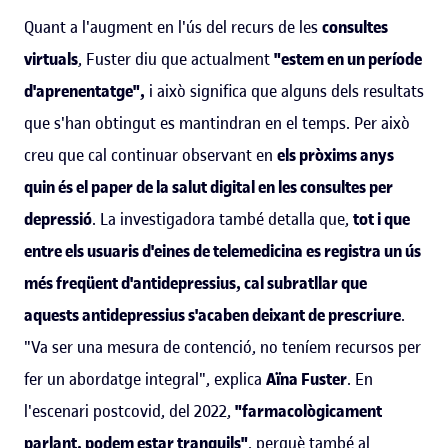
Quant a l'augment en l'ús del recurs de les
consultes
virtuals
, Fuster diu que actualment
"estem en un període
d'aprenentatge",
i això significa que alguns dels resultats
que s'han obtingut es mantindran en el temps. Per això
creu que cal continuar observant en
els pròxims anys
quin és el paper de la salut digital en les consultes per
depressió
. La investigadora també detalla que,
tot i que
entre els usuaris d'eines de telemedicina es registra un ús
més freqüent d'antidepressius, cal subratllar que
aquests antidepressius s'acaben deixant de prescriure
.
"Va ser una mesura de contenció, no teníem recursos per
fer un abordatge integral", explica
Aïna Fuster
. En
l'escenari postcovid, del 2022,
"farmacològicament
parlant, podem estar tranquils"
, perquè també al