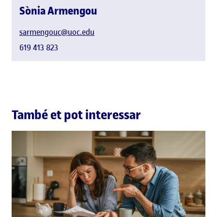
Sònia Armengou
sarmengouc@uoc.edu
619 413 823
També et pot interessar