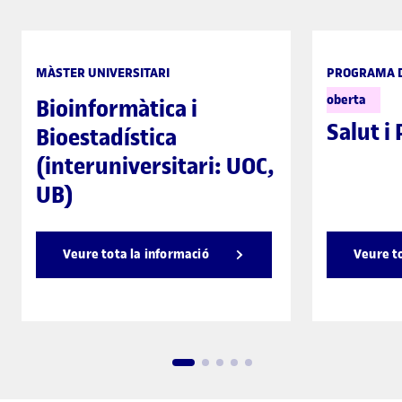
MÀSTER UNIVERSITARI
PROGRAMA D
oberta
Bioinformàtica i
Salut i
Bioestadística
(interuniversitari: UOC,
UB)
Veure tota la informació
Veure t