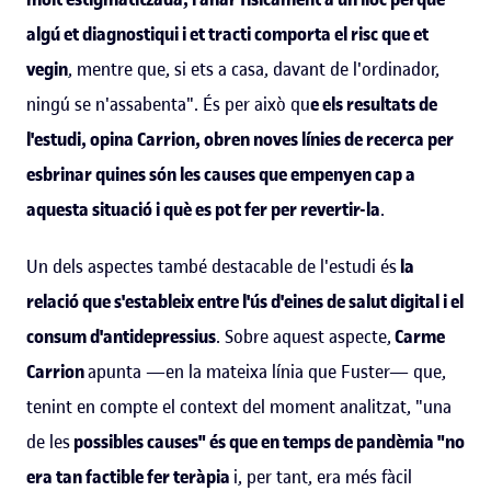
algú et diagnostiqui i et tracti comporta el risc que et
vegin
, mentre que, si ets a casa, davant de l'ordinador,
ningú se n'assabenta". És per això qu
e els resultats de
l'estudi, opina Carrion, obren noves línies de recerca per
esbrinar quines són les causes que empenyen cap a
aquesta situació i què es pot fer per revertir-la
.
Un dels aspectes també destacable de l'estudi és
la
relació que s'estableix entre l'ús d'eines de salut digital i el
consum d'antidepressius
. Sobre aquest aspecte,
Carme
Carrion
apunta —en la mateixa línia que Fuster— que,
tenint en compte el context del moment analitzat, "una
de les
possibles causes" és que en temps de pandèmia "no
era tan factible fer teràpia
i, per tant, era més fàcil