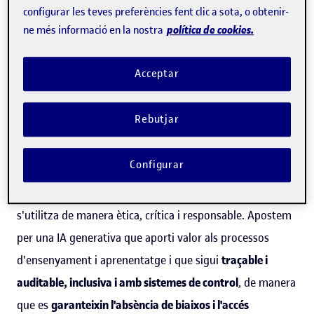
configurar les teves preferències fent clic a sota, o obtenir-
els processos d'ensenyament i aprenentatge facilita
política de cookies.
ne més informació en la nostra
aquest procés i permet anar un pas més enllà. Ara bé,
com a universitat, hem de tenir una
perspectiva crítica
Acceptar
sobre la tecnologia
i avaluar-ne les conseqüències en la
cultura, l'economia, la salut i el benestar de la societat.
Rebutjar
Pel que
fa a la intel·ligència artificial (IA), reconeixem el
Configurar
seu valor i potencial en l'àmbit educatiu
, alhora que
posem de manifest els riscos que comporta si no
s'utilitza de manera ètica, crítica i responsable. Apostem
per una IA generativa que aporti valor als processos
d'ensenyament i aprenentatge i que sigui
traçable i
auditable, inclusiva i amb sistemes de control
, de manera
que es
garanteixin l'absència de biaixos i l'accés