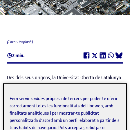
(Foto: Unsplash)
2 min.
Des dels seus orígens, la Universitat Oberta de Catalunya
(UOC) s'ha servit de la tecnologia per dur a terme la seva
missió com a referent en la formació al llarg de la vida.
Fem servir
cookies
pròpies i de tercers per poder-te oferir
correctament totes les funcionalitats del lloc web, amb
L'educació
és un procés genuïnament humà
, centrat en el
finalitats analítiques i per mostrar-te publicitat
desenvolupament personal i col·lectiu per contribuir al
personalitzada d'acord amb un perfil elaborat a partir dels
teus hàbits de navegació. Pots acceptar, rebutjar o
progrés de la societat. La integració de la tecnologia en