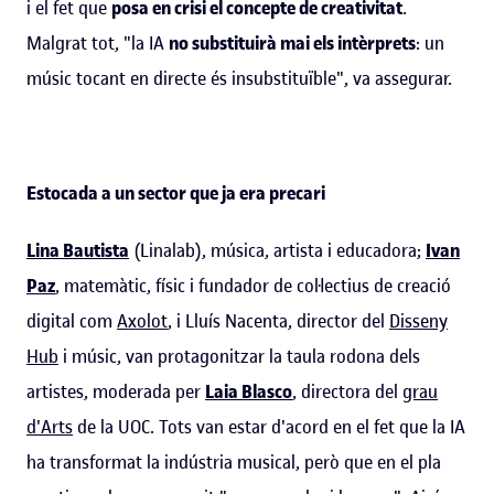
i el fet que
posa en crisi el concepte de creativitat
.
Malgrat tot, "la IA
no substituirà mai els intèrprets
: un
músic tocant en directe és insubstituïble", va assegurar.
Estocada a un sector que ja era precari
Lina Bautista
(Linalab), música, artista i educadora;
Ivan
Paz
, matemàtic, físic i fundador de col·lectius de creació
digital com
Axolot
, i Lluís Nacenta, director del
Disseny
Hub
i músic, van protagonitzar la taula rodona dels
artistes, moderada per
Laia Blasco
, directora del
grau
d'Arts
de la UOC. Tots van estar d'acord en el fet que la IA
ha transformat la indústria musical, però que en el pla