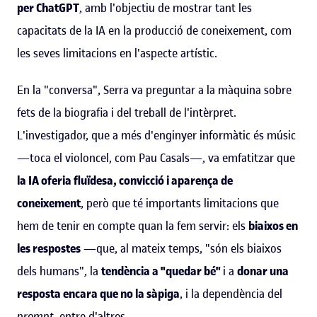
per ChatGPT
, amb l'objectiu de mostrar tant les
capacitats de la IA en la producció de coneixement, com
les seves limitacions en l'aspecte artístic.
En la "conversa", Serra va preguntar a la màquina sobre
fets de la biografia i del treball de l'intèrpret.
L'investigador, que a més d'enginyer informàtic és músic
—toca el violoncel, com Pau Casals—, va emfatitzar que
la IA oferia fluïdesa, convicció i aparença de
coneixement
, però que té importants limitacions que
hem de tenir en compte quan la fem servir: els
biaixos en
les respostes
—que, al mateix temps, "són els biaixos
dels humans", la
tendència a "quedar bé"
i a
donar una
resposta encara que no la sàpiga
, i la dependència del
prompt
, entre d'altres.