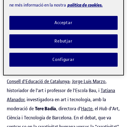
mantenir Casals són imprescindibles
", va defensar Fitó,
política de cookies.
ne més informació en la nostra
que va remarcar la importància de renovar l'aliança entre
l'humanisme, la cultura i la tecnologia.
Acceptar
Rebutjar
Creativitat humana versus automatisme
Configurar
La primera part de la jornada la va protagonitzar una
taula rodona amb
Joan Manuel del Pozo,
president del
Consell d'Educació de Catalunya
;
Jorge Luis Marzo
,
historiador de l'art i professor de l'Escola Bau, i
Tatiana
Afanador
, investigadora en art i tecnologia, amb la
moderació de
Tere Badia
, directora d'
Hacte
, el
Hub
d'Art,
Ciència i Tecnologia de Barcelona. En el debat, que va
centrar-se en la creativitat humana versus la "creativitat"