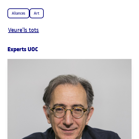
Aliances
Art
Veure’ls tots
Experts UOC