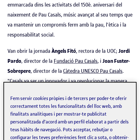
emmarcada dins les activitats del 150è. aniversari del
naixement de Pau Casals, músic avançat al seu temps que
va mantenir un compromís ferm amb la pau, l'ètica i la
responsabilitat social.
Van obrir la jornada
Àngels Fitó
, rectora de la UOC;
Jordi
Pardo
, director de la
Fundació Pau Casals
, i
Joan Fuster-
Sobrepere
, director de la
Càtedra UNESCO Pau Casals
.
"Casals va ser un innovador i va revolucionar la manera
de tocar el violoncel. També va voler que la música fos
Fem servir
cookies
pròpies i de tercers per poder-te oferir
accessible per a tothom i va ser exemple de civisme i de
correctament totes les funcionalitats del lloc web, amb
pau. Avui, la intel·ligència artificial està redefinint els
finalitats analítiques i per mostrar-te publicitat
processos creatius, l'aprenentatge.
Davant aquesta
personalitzada d'acord amb un perfil elaborat a partir dels
teus hàbits de navegació. Pots acceptar, rebutjar o
tecnologia tan poderosa, l'ètica i la mirada crítica que va
configurar les teves preferències fent clic a sota, o obtenir-