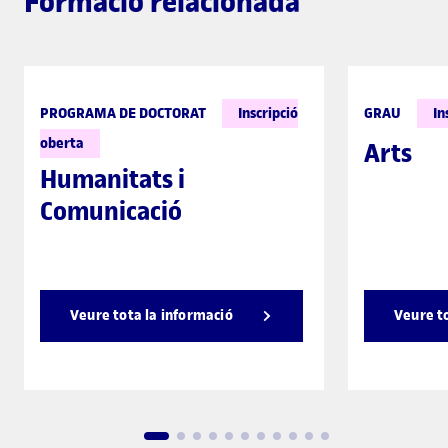
Formació relacionada
PROGRAMA DE DOCTORAT
Inscripció
GRAU
In
oberta
Arts
Humanitats i
Comunicació
Veure tota la informació
Veure t