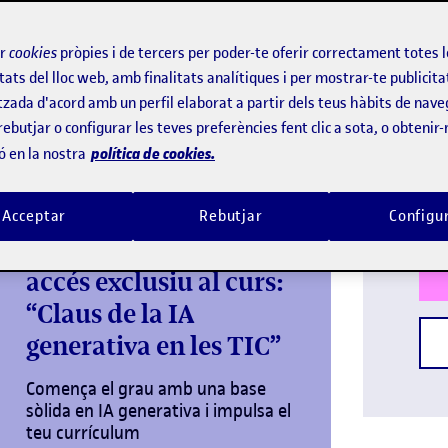
23 s
va carrera professional cap a l'art amb
ir
cookies
pròpies i de tercers per poder-te oferir correctament totes 
belles arts
radicionals de les
. El món actual
tats del lloc web, amb finalitats analítiques i per mostrar-te publicita
tzada d'acord amb un perfil elaborat a partir dels teus hàbits de nave
ativitat
i la capacitat d'expressió en
rebutjar o configurar les teves preferències fent clic a sota, o obtenir
Idi
política de cookies.
ó en la nostra
Titu
Acceptar
Rebutjar
Configu
Matricula’t i obtindràs
accés exclusiu al curs:
“Claus de la IA
generativa en les TIC”
Comença el grau amb una base
sòlida en IA generativa i impulsa el
teu currículum