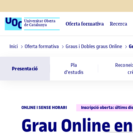
Universitat Oberta
Oferta formativa
Recerca
de Catalunya
Inici
Oferta formativa
Graus i Dobles graus Online
G
Pla
Reconei
Presentació
d'estudis
cr
ONLINE I SENSE HORARI
Inscripció oberta: últims di
Grau Online en