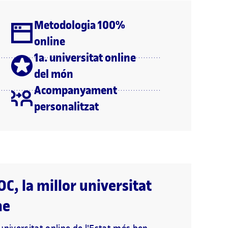
Metodologia 100%
online
1a. universitat online
del món
Acompanyament
personalitzat
OC, la millor universitat
ne