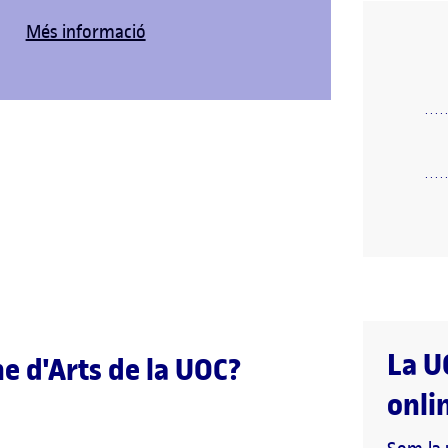
Més informació
La U
ne d'Arts de la UOC?
onli