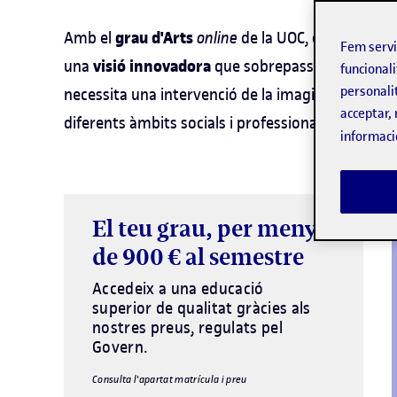
grau d'Arts
Amb el
online
de la UOC, orienta la te
Fem serv
visió innovadora
una
que sobrepassa els límits t
funcionali
personali
cre
necessita una intervenció de la imaginació, la
acceptar, 
diferents àmbits socials i professionals.
informaci
El teu grau, per menys
de 900 € al semestre
Accedeix a una educació
superior de qualitat gràcies als
nostres preus, regulats pel
Govern.
Consulta l'apartat matrícula i preu