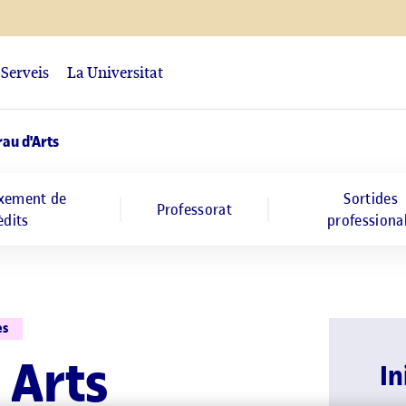
Serveis
La Universitat
rau d'Arts
xement de
Sortides
Professorat
èdits
professiona
es
 Arts
In