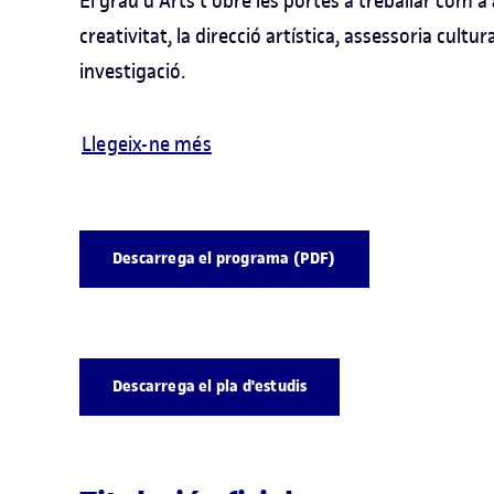
El grau d'Arts t'obre les portes a treballar com a
creativitat, la direcció artística, assessoria cultur
investigació.
Llegeix-ne més
Descarrega el programa (PDF)
Descarrega el pla d'estudis