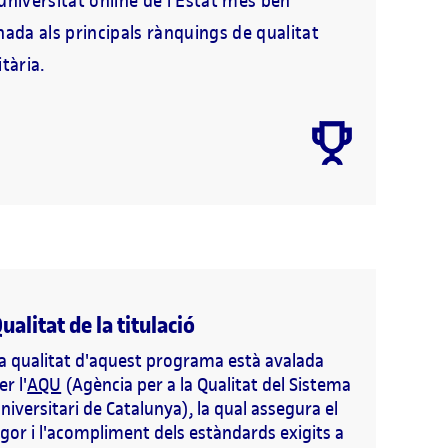
universitat online de l'Estat més ben
nada als principals rànquings de qualitat
tària.
ualitat de la titulació
a qualitat d'aquest programa està avalada
er l'
AQU
(Agència per a la Qualitat del Sistema
niversitari de Catalunya), la qual assegura el
igor i l'acompliment dels estàndards exigits a