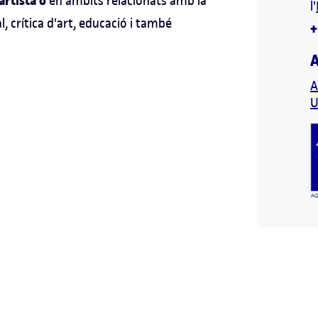
artista o
en àmbits relacionats amb la
l'
al, crítica d'art, educació i també
A
A
U