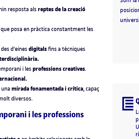
Som la 
reptes de la creació
nin resposta als
posicio
universi
que posa en pràctica constantment les
digitals
, des d'eines
fins a tècniques
terdisciplinària.
professions creatives
emporani i les
.
ernacional.
mirada fonamentada i crítica
b una
, capaç
molt diversos.
Q
L
mporani i les professions
p
U
r