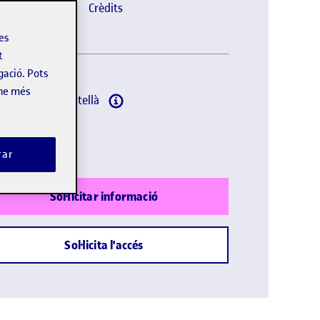
et. 2026
Online
Crèdits
les
t
gació. Pots
-ne més
omes:
Català, Castellà
lació oficial
rar
Sol·licitar informació
Sol·licita l'accés