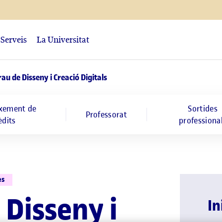
Serveis
La Universitat
au de Disseny i Creació Digitals
xement de
Sortides
Professorat
èdits
professiona
es
 Disseny i
In