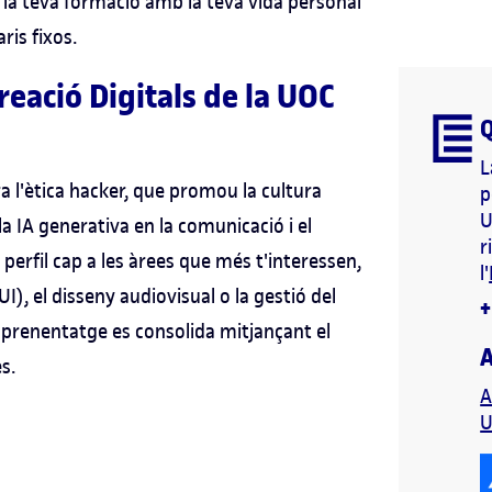
la teva formació amb la teva vida personal
ris fixos.
reació Digitals de la UOC
Q
L
 l'ètica hacker, que promou la cultura
p
U
e la IA generativa en la comunicació i el
r
 perfil cap a les àrees que més t'interessen,
l'
I), el disseny audiovisual o la gestió del
'aprenentatge es consolida mitjançant el
A
s.
A
U