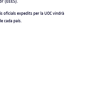
ior (EEES).
is oficials expedits per la UOC vindrà
de cada país.