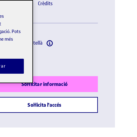
et. 2026
Online
Crèdits
les
t
gació. Pots
-ne més
omes:
Català, Castellà
lació oficial
rar
Sol·licitar informació
Sol·licita l'accés