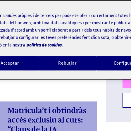
23 s
s
ir
cookies
pròpies i de tercers per poder-te oferir correctament totes 
tats del lloc web, amb finalitats analítiques i per mostrar-te publicita
tzada d'acord amb un perfil elaborat a partir dels teus hàbits de nave
grau de Disseny i Creació
ra d'èxit? El
rebutjar o configurar les teves preferències fent clic a sota, o obtenir
professionals des de zero en disseny gràfic,
Idi
política de cookies.
ó en la nostra
larg de la formació, elaboraràs el teu propi
Titu
per acreditar les teves competències
Acceptar
Rebutjar
Configu
integra la intel·ligència artificial (IA) com a
Matricula’t i obtindràs
accés exclusiu al curs:
“Claus de la IA