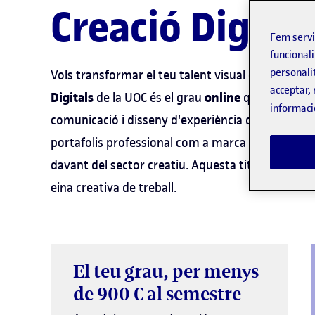
Creació Digital
Fem serv
funcionali
personali
Vols transformar el teu talent visual en una carre
acceptar, 
Digitals
online
de la UOC és el grau
que capacita 
informaci
comunicació i disseny d'experiència d'usuari. Al l
portafolis professional com a marca d'identitat 
davant del sector creatiu. Aquesta titulació oficial 
eina creativa de treball.
El teu grau, per menys
de 900 € al semestre