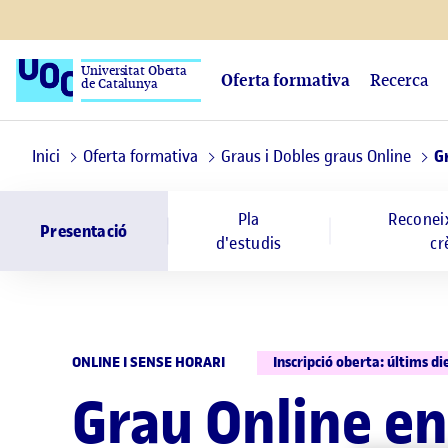
Universitat Oberta
Oferta formativa
Recerca
de Catalunya
Inici
Oferta formativa
Graus i Dobles graus Online
Gr
Pla
Reconei
Presentació
d'estudis
cr
ONLINE I SENSE HORARI
Inscripció oberta: últims di
Grau Online en