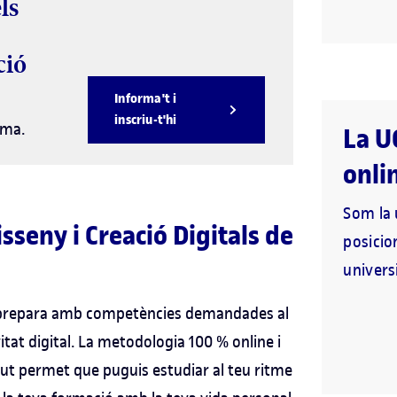
ls
ció
Informa't i
inscriu-t'hi
ama.
La U
onli
Som la 
sseny i Creació Digitals de
posicio
universi
 et prepara amb competències demandades al
vitat digital. La metodologia 100 % online i
egut permet que puguis estudiar al teu ritme