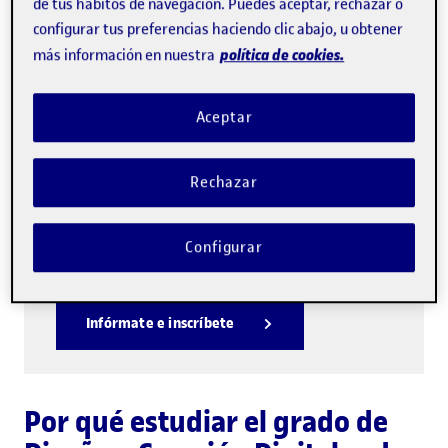
de tus hábitos de navegación. Puedes aceptar, rechazar o
configurar tus preferencias haciendo clic abajo, u obtener
política de cookies.
más información en nuestra
Sesiones informativas sobre
los programas de Ciencias
Aceptar
de la Información y de la
Comunicación
Rechazar
Del 14 de julio al 28 de septiembre.
Consulta la fecha de la sesión de tu
Configurar
programa.
Infórmate e inscríbete
Por qué estudiar el grado de