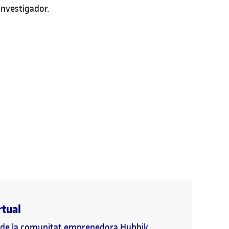
investigador.
rtual
ll de la comunitat emprenedora Hubbik.