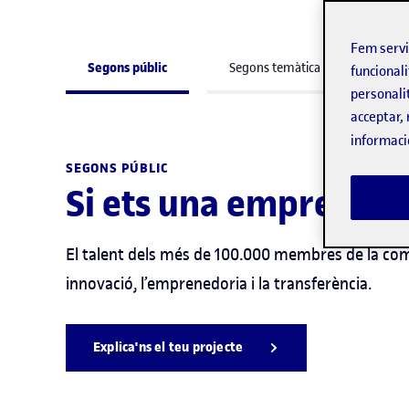
Fem serv
Segons públic
Segons temàtica
funcionali
personali
acceptar, 
informaci
SEGONS PÚBLIC
Si ets una empresa o 
El talent dels més de 100.000 membres de la comu
innovació, l’emprenedoria i la transferència.
Explica'ns el teu projecte