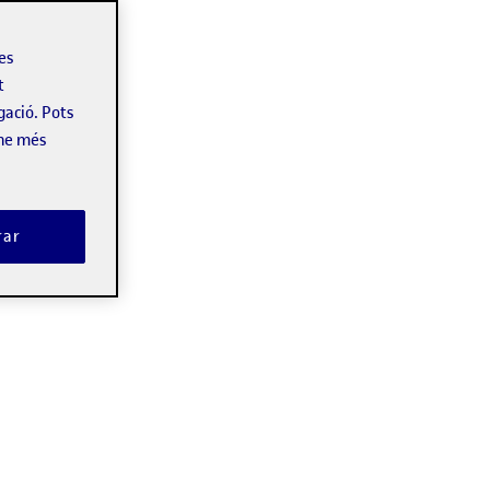
les
t
gació. Pots
-ne més
rar