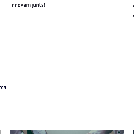
innovem junts!
rca.