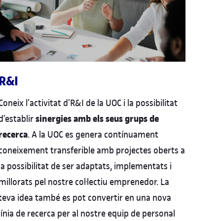
R&I
Coneix l’activitat d’R&I de la UOC i la possibilitat
sinergies amb els seus grups de
d’establir
recerca
. A la UOC es genera contínuament
coneixement transferible amb projectes oberts a
la possibilitat de ser adaptats, implementats i
millorats pel nostre col·lectiu emprenedor. La
teva idea també es pot convertir en una nova
línia de recerca per al nostre equip de personal