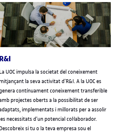
R&I
La UOC impulsa la societat del coneixement
mitjançant la seva activitat d’R&I. A la UOC es
genera contínuament coneixement transferible
amb projectes oberts a la possibilitat de ser
adaptats, implementats i millorats per a assolir
les necessitats d’un potencial col·laborador.
Descobreix si tu o la teva empresa sou el