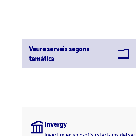
Veure serveis segons
temàtica
Invergy
Invertim en spin-offs i start-ups del sec