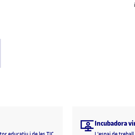
Incubadora vi
tor educatiu i de les TIC
L'espai de treba