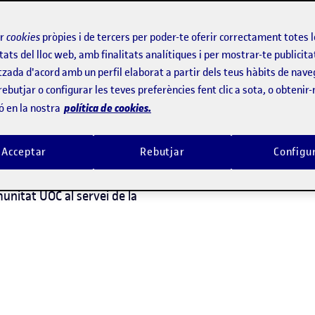
ir
cookies
pròpies i de tercers per poder-te oferir correctament totes 
tats del lloc web, amb finalitats analítiques i per mostrar-te publicita
tzada d'acord amb un perfil elaborat a partir dels teus hàbits de nave
rebutjar o configurar les teves preferències fent clic a sota, o obtenir
política de cookies.
ó en la nostra
institució
Acceptar
Rebutjar
Configu
nitat UOC al servei de la