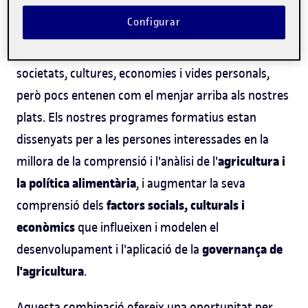
Oferta formativa
Configurar
L'alimentació juga un paper central en les nostres
societats, cultures, economies i vides personals,
però pocs entenen com el menjar arriba als nostres
plats. Els nostres programes formatius estan
dissenyats per a les persones interessades en la
agricultura i
millora de la comprensió i l'anàlisi de l'
la política alimentària
, i augmentar la seva
factors socials, culturals i
comprensió dels
econòmics
que influeixen i modelen el
governança de
desenvolupament i l'aplicació de la
l'agricultura
.
Aquesta combinació ofereix una oportunitat per