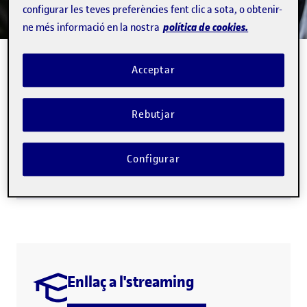
configurar les teves preferències fent clic a sota, o obtenir-
política de cookies.
ne més informació en la nostra
Acceptar
< 1 min.
Rebutjar
13/12/25
·
17:30H
Inactiu
Configurar
La Farga, L'Hospitalet de Llobregat
Enllaç a l'streaming