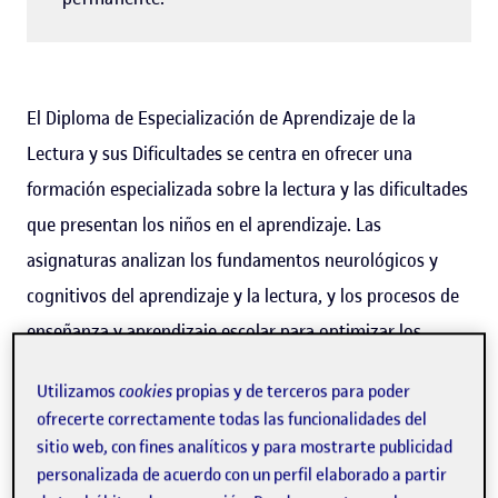
El Diploma de Especialización de Aprendizaje de la
Lectura y sus Dificultades se centra en ofrecer una
formación especializada sobre la lectura y las dificultades
que presentan los niños en el aprendizaje. Las
asignaturas analizan los fundamentos neurológicos y
cognitivos del aprendizaje y la lectura, y los procesos de
enseñanza y aprendizaje escolar para optimizar los
aprendizajes de los niños. Por otro lado, se estudian los
Utilizamos
cookies
propias y de terceros para poder
factores que determinan las dificultades de la lectura y se
ofrecerte correctamente todas las funcionalidades del
trabaja la descripción, identificación e intervención de los
sitio web, con fines analíticos y para mostrarte publicidad
trastornos del aprendizaje más frecuentes en la escuela
personalizada de acuerdo con un perfil elaborado a partir