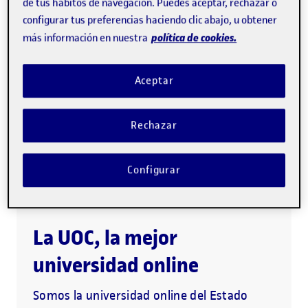
de tus hábitos de navegación. Puedes aceptar, rechazar o
(dislexia, disgrafía, disortografía y discalculia).
configurar tus preferencias haciendo clic abajo, u obtener
política de cookies.
más información en nuestra
Descarga el programa (PDF)
Aceptar
Metodología 100% online
Rechazar
1.ª universidad online del mundo
Acompañamiento personalizado
Configurar
La UOC, la mejor
universidad online
Somos la universidad online del Estado