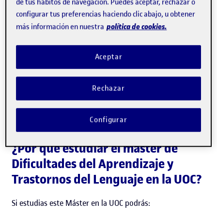
de tus hábitos de navegación. Puedes aceptar, rechazar o
configurar tus preferencias haciendo clic abajo, u obtener
política de cookies.
más información en nuestra
Aceptar
La UOC ha formalizado un acuerdo con la Consejería de
Educación de la Generalitat Valenciana que permitirá a
Rechazar
los estudiantes desarrollar sus prácticas formativas en
centros públicos del territorio de la Comunidad
Configurar
Valenciana.
¿Por qué estudiar el máster de
Dificultades del Aprendizaje y
Trastornos del Lenguaje en la UOC?
Si estudias este Máster en la UOC podrás: