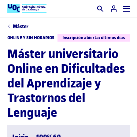
Universitat Oberta
de Catalunya
Buscar
Máster
ONLINE Y SIN HORARIOS
Inscripción abierta: últimos días
Máster universitario
Online en Dificultades
del Aprendizaje y
Trastornos del
Lenguaje
Inicio
100%
60