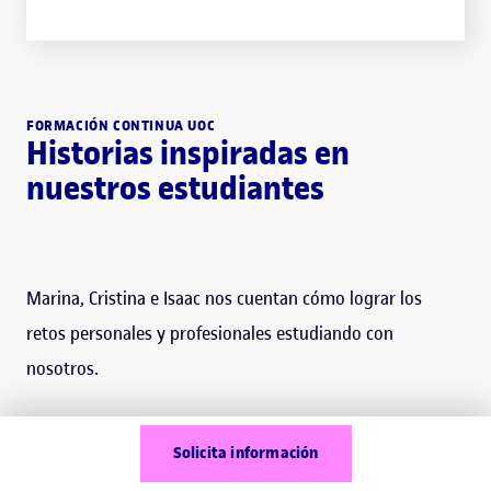
FORMACIÓN CONTINUA UOC
Historias inspiradas en
nuestros estudiantes
Marina, Cristina e Isaac nos cuentan cómo lograr los
retos personales y profesionales estudiando con
nosotros.
Sumérgete en la UOC con estas breves cápsulas en las
Solicita información
que Marina, Cristina e Isaac llegan a la conclusión de que