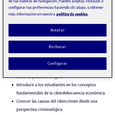
de tus hábitos de navegación. Puedes aceptar, rechazar o
Analizar los nuevos retos en la prevención y la
configurar tus preferencias haciendo clic abajo, u obtener
lucha contra el cibercrimen económico.
política de cookies.
más información en nuestra
Estudiar la variedad, incidencia y coste del
cibercrimen económico.
Aceptar
Identificar a los actores principales implicados en
estos delitos.
Rechazar
Examinar las implicaciones para los negocios, el
gobierno y el público.
Configurar
Evaluar empíricamente los modelos policiales
actuales y sus estrategias.
Introducir a los estudiantes en los conceptos
fundamentales de la ciberdelincuencia económica.
Conocer las causas del cibercrimen desde una
perspectiva criminológica.