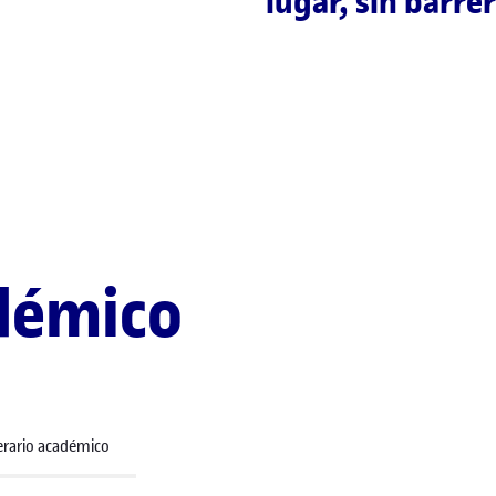
lugar, sin barrer
démico
nerario académico