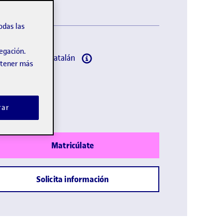
odas las
vegación.
omas:
Español, Catalán
obtener más
lación propia
ción :
rar
Matricúlate
Solicita información