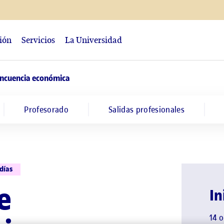
ción
Servicios
La Universidad
incuencia económica
Profesorado
Salidas profesionales
días
e
In
14 o