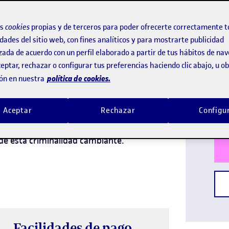
cia
os
cookies
propias y de terceros para poder ofrecerte correctamente t
dades del sitio web, con fines analíticos y para mostrarte publicidad
zada de acuerdo con un perfil elaborado a partir de tus hábitos de na
Idi
eptar, rechazar o configurar tus preferencias haciendo clic abajo, u 
 y las estrategias para combatir el
política de cookies.
ón en nuestra
Titu
os estudiantes en los conceptos
Dura
, examinando las causas y diferentes
Aceptar
Rechazar
Configu
ectiva criminológica. Finalmente, se
 de esta criminalidad cambiante.
Facilidades de pago