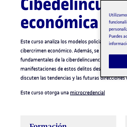
Cibedelincuen
económica
Utilizam
funcionali
personali
Puedes ac
Este curso analiza los modelos policiales actuales
informaci
cibercrimen económico. Además, se introduce a l
fundamentales de la ciberdelincuencia económica
manifestaciones de estos delitos desde una persp
discuten las tendencias y las futuras direcciones
Este curso otorga una
microcredencial
Formación