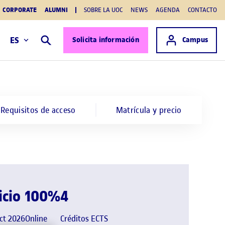
CORPORATE
ALUMNI
SOBRE LA UOC
NEWS
AGENDA
CONTACTO
Acceso a
ES
Solicita información
Campus
Buscar
Requisitos de acceso
Matrícula y precio
icio
100%
4
ct 2026
Online
Créditos ECTS