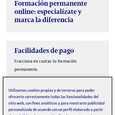
Formación permanente
online: especialízate y
marca la diferencia
Facilidades de pago
Fracciona en cuotas tu formación
permanente.
Utilizamos
cookies
propias y de terceros para poder
El cómic, en sus diversas variantes culturales (europeo,
ofrecerte correctamente todas las funcionalidades del
sitio web, con fines analíticos y para mostrarte publicidad
norteamericano o el manga japonés), está en auge.
personalizada de acuerdo con un perfil elaborado a partir
Estamos asistiendo a una eclosión sin precedentes en