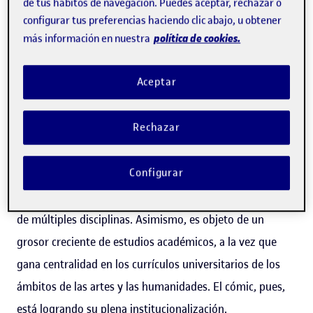
de tus hábitos de navegación. Puedes aceptar, rechazar o
cuanto al número de obras y a la diversificación de
configurar tus preferencias haciendo clic abajo, u obtener
política de cookies.
más información en nuestra
géneros: histórico, biográfico, divulgativo, bélico,
deportivo, educativo, de autor/a, feminista y
Aceptar
experimental. En muchos países proliferan editoriales,
tiendas especializadas, concursos, salones, exposiciones,
Rechazar
eventos y portales web consagrados al género.
Paralelamente, cada vez está más presente en escuelas e
Configurar
institutos, sea como práctica creativa en asignaturas
artísticas o como recurso docente para trabajar materias
de múltiples disciplinas. Asimismo, es objeto de un
grosor creciente de estudios académicos, a la vez que
gana centralidad en los currículos universitarios de los
ámbitos de las artes y las humanidades. El cómic, pues,
está logrando su plena institucionalización.