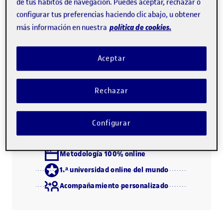
de tus hábitos de navegación. Puedes aceptar, rechazar o
configurar tus preferencias haciendo clic abajo, u obtener
Este curso forma parte del
Máster de Formación
política de cookies.
más información en nuestra
Permanente de Edición digital
, del
Diploma de
Especialización de Tecnologías de la Edición Digital
, y del
Aceptar
Leer más
Rechazar
Descarga el programa (PDF)
Configurar
Metodología 100% online
1.ª universidad online del mundo
Acompañamiento personalizado