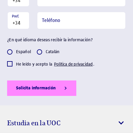
Pref.
Teléfono
¿En qué idioma deseas recibir la información?
Español
Catalán
He leído y acepto la
Política de privacidad
.
Solicita información
Show Error
Show Ok
Show Error
Estudia en la UOC