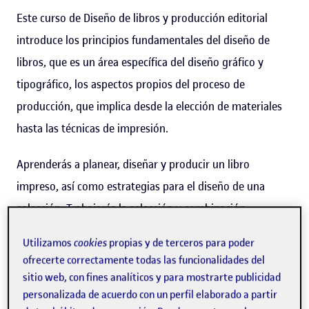
Este curso de Diseño de libros y producción editorial
introduce los principios fundamentales del diseño de
libros, que es un área específica del diseño gráfico y
tipográfico, los aspectos propios del proceso de
producción, que implica desde la elección de materiales
hasta las técnicas de impresión.
Aprenderás a planear, diseñar y producir un libro
impreso, así como estrategias para el diseño de una
colección. Trabajarás la selección y combinación
tipográfica, y el diseño y maquetación de páginas
Utilizamos
cookies
propias y de terceros para poder
interiores y cubiertas. Estudiarás macro y
ofrecerte correctamente todas las funcionalidades del
microtipografía, y conocerás los materiales para la
sitio web, con fines analíticos y para mostrarte publicidad
personalizada de acuerdo con un perfil elaborado a partir
impresión y la encuadernación.