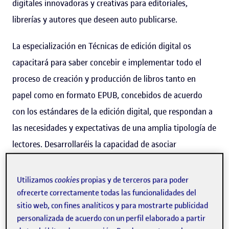
digitales innovadoras y creativas para editoriales,
librerías y autores que deseen auto publicarse.
La especialización en Técnicas de edición digital os
capacitará para saber concebir e implementar todo el
proceso de creación y producción de libros tanto en
papel como en formato EPUB, concebidos de acuerdo
con los estándares de la edición digital, que respondan a
las necesidades y expectativas de una amplia tipología de
lectores. Desarrollaréis la capacidad de asociar
conocimientos de las diferentes parcelas de la cadena del
libro, y a hacerlo en contextos colaborativos y flexibles.
Utilizamos
cookies
propias y de terceros para poder
ofrecerte correctamente todas las funcionalidades del
Te invitamos a visitar nuestro blog:
sitio web, con fines analíticos y para mostrarte publicidad
personalizada de acuerdo con un perfil elaborado a partir
https://blogs.uoc.edu/llibredigital/
.