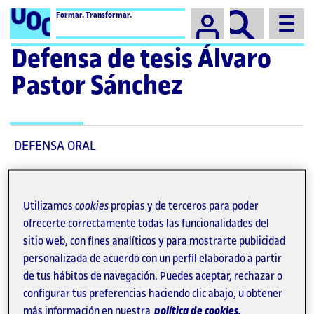
Campus
Formar. Transformar.
Defensa de tesis Álvaro
Pastor Sánchez
DEFENSA ORAL
"
VIRTUAL AND AUGMENTED REALITY
INVESTIGATIONS OF EPISODIC MEMORY: THE ROLE
Utilizamos
cookies
propias y de terceros para poder
OF LOCOMOTION, SPATIAL FEATURES AND
EMOTION
"
ofrecerte correctamente todas las funcionalidades del
sitio web, con fines analíticos y para mostrarte publicidad
Candidato:
Álvaro Pastor Sánchez
personalizada de acuerdo con un perfil elaborado a partir
de tus hábitos de navegación. Puedes aceptar, rechazar o
Dirección:
Dr. Pierre Bourdin-Kreitz
configurar tus preferencias haciendo clic abajo, u obtener
más información en nuestra
política de cookies.