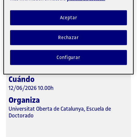
Programa:
Doctorado en Tecnologías de la
Información y Redes
Aceptar
Lugar
Rechazar
Sala U2.1 Edifici U
Carrer Perú, 52, Barcelona
Configurar
08018 Barcelona
Espanya
Cuándo
12/06/2026 10.00h
Organiza
Universitat Oberta de Catalunya, Escuela de
Doctorado