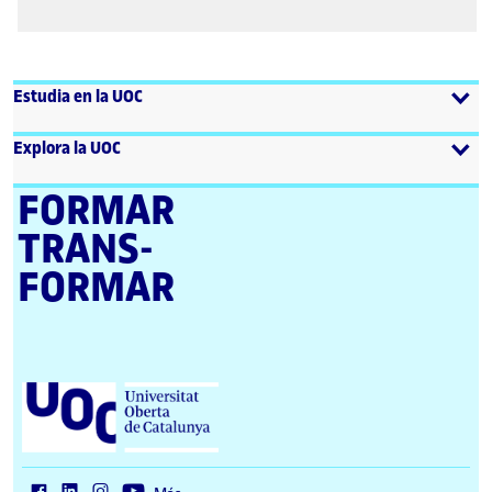
Estudia en la UOC
Explora la UOC
FORMAR
TRANS­
FORMAR
U
n
i
v
e
r