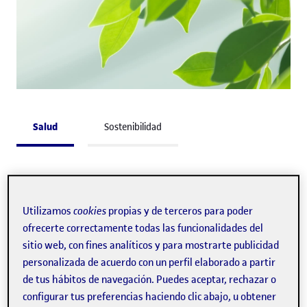
Salud
Sostenibilidad
Salud
Utilizamos
cookies
propias y de terceros para poder
Una universidad más saludable
ofrecerte correctamente todas las funcionalidades del
sitio web, con fines analíticos y para mostrarte publicidad
En la UOC promovemos el bienestar físico y
personalizada de acuerdo con un perfil elaborado a partir
emocional
en un entorno digital, ofrecemos
de tus hábitos de navegación. Puedes aceptar, rechazar o
recursos y llevamos a cabo actividades e iniciativas
configurar tus preferencias haciendo clic abajo, u obtener