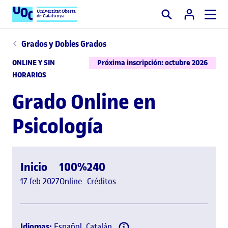
Universitat Oberta
de Catalunya
Buscar
Grados y Dobles Grados
ONLINE Y SIN
Próxima inscripción: octubre 2026
HORARIOS
Grado Online en
Psicología
Inicio
100%
240
17 feb 2027
Online
Créditos
Idiomas:
Español, Catalán