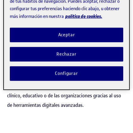
de tus hábitos de navegación. Puedes aceptar, rechazar o
Psicología en la UOC?
configurar tus preferencias haciendo clic abajo, u obtener
política de cookies.
más información en nuestra
Al estudiar con la UOC adquieres conocimientos
fundamentales en
psicología de la salud, desarrollo,
Aceptar
evaluación, aprendizaje, educación y psicopatología
,
potenciando tu autonomía y competencia digital.
Rechazar
El grado de Psicología te aporta un pensamiento crítico
Configurar
fundamentado en la evidencia para analizar el
comportamiento humano y para actuar en el ámbito
clínico, educativo o de las organizaciones gracias al uso
de herramientas digitales avanzadas.