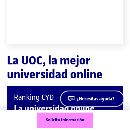
La UOC, la mejor
universidad online
Ranking CYD
¿Necesitas ayuda?
La universidad online
mejor valorada
Solicita información