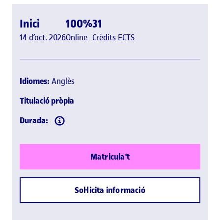
Inici
100%
31
14 d’oct. 2026
Online
Crèdits ECTS
Idiomes:
Anglès
Titulació pròpia
Durada:
Matricula't
Sol·licita informació