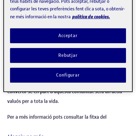
teus hàbits de navegació. Pots acceptar, rebutjar o
d'organitzacions regionals, governamentals i no
configurar les teves preferències fent clic a sota, o obtenir-
política de cookies.
ne més informació en la nostra
governamentals, també per a estudiants graduats, joves
investigadors o altres acadèmics que interessats a
Acceptar
augmentar el seu coneixement sobre conflictes i adquirir
habilitats sobre com resoldre'ls millor.
Rebutjar
Elegir el postgrau en Gestió de Crisi i Planejament
Estratègic els estudiants guanyen accés a una àmplia
Configurar
comunitat de graduats (alumni) al voltant de el món.
Convertir-se en part d'aquesta comunitat serà un actiu
valuós per a tota la vida.
Per a més informació pots consultar la fitxa del