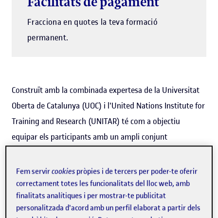
Facilitats de pagament
Fracciona en quotes la teva formació
permanent.
Construït amb la combinada expertesa de la Universitat
Oberta de Catalunya (UOC) i l'United Nations Institute for
Training and Research (UNITAR) té com a objectiu
equipar els participants amb un ampli conjunt
d'habilitats, coneixements de primera mà i expertesa
única des del camp. El diploma d'especialització en
Fem servir
cookies
pròpies i de tercers per poder-te oferir
Gestió de Crisi i Planejament Estratègic (veure més
correctament totes les funcionalitats del lloc web, amb
finalitats analítiques i per mostrar-te publicitat
informació a sota) és adequat per a professionals que
personalitzada d'acord amb un perfil elaborat a partir dels
treballen en zones de conflicte, dins el marc