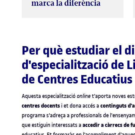
marca la diferència
Per què estudiar el 
d'especialització de L
de Centres Educatius
Aquesta especialització
online
t'aporta noves es
centres docents
continguts d'
i et dona accés a
programa s'adreça a professionals de l'ensenyame
accedir a càrrecs de f
que estiguin interessats a
educatius. Et formaràs en l'acompliment d'aquest