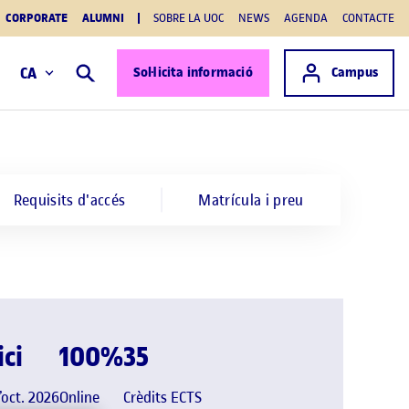
CORPORATE
ALUMNI
SOBRE LA UOC
NEWS
AGENDA
CONTACTE
Accés a
CA
Sol·licita informació
Campus
Cercar
Requisits d'accés
Matrícula i preu
ici
100%
35
’oct. 2026
Online
Crèdits ECTS