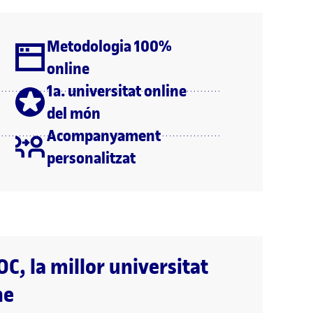
Metodologia 100%
online
1a. universitat online
del món
Acompanyament
personalitzat
OC, la millor universitat
ne