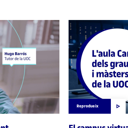
Reprodueix
ent
El campus virtua