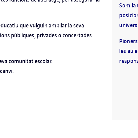
Som la 
posicio
universi
educatiu que vulguin ampliar la seva
ucions públiques, privades o concertades.
Pioners
les aul
responsa
 teva comunitat escolar.
canvi.