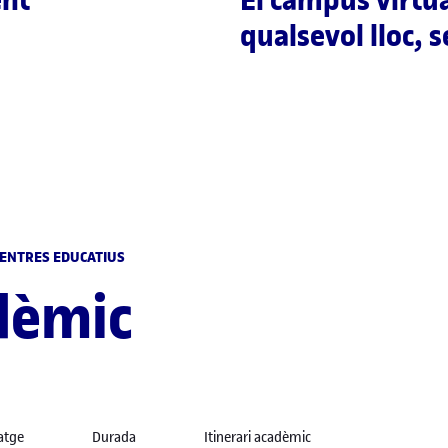
qualsevol lloc, 
 CENTRES EDUCATIUS
dèmic
atge
Durada
Itinerari acadèmic