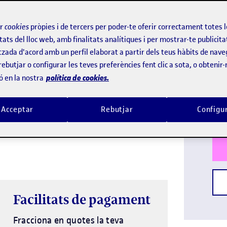
ratge i
ntres
ir
cookies
pròpies i de tercers per poder-te oferir correctament totes 
tats del lloc web, amb finalitats analítiques i per mostrar-te publicita
tzada d'acord amb un perfil elaborat a partir dels teus hàbits de nave
Idi
rebutjar o configurar les teves preferències fent clic a sota, o obtenir
política de cookies.
ó en la nostra
Titu
Dur
i Direcció de Centres Educatius
de la UOC
Acceptar
Rebutjar
Configu
interessats en l'exercici de la funció
Facilitats de pagament
Fracciona en quotes la teva