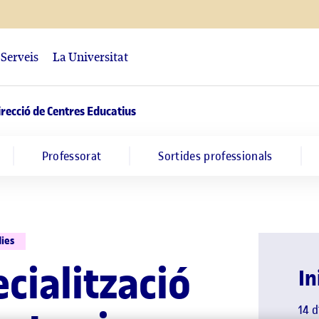
Serveis
La Universitat
irecció de Centres Educatius
Professorat
Sortides professionals
dies
cialització
In
14 d