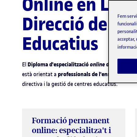
Online en Lide
Direcció de Ce
Fem serv
funcionali
personali
Educatius
acceptar, 
informaci
Diploma d'especialització
online
de Lideratge 
El
professionals de l'ensenyament
està orientat a
directiva i la gestió de centres educatius.
Formació permanent
online: especialitza't i