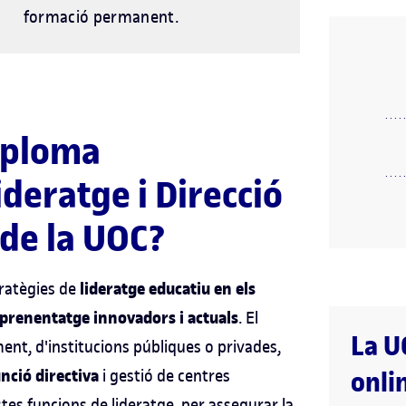
formació permanent.
diploma
ideratge i Direcció
 de la UOC?
lideratge educatiu en els
tratègies de
aprenentatge innovadors i actuals
. El
La U
nt, d'institucions públiques o privades,
unció directiva
onli
i gestió de centres
es funcions de lideratge, per assegurar la