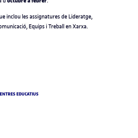
octubre a febrer
 d’
.
e inclou les assignatures de Lideratge,
omunicació, Equips i Treball en Xarxa.
 CENTRES EDUCATIUS