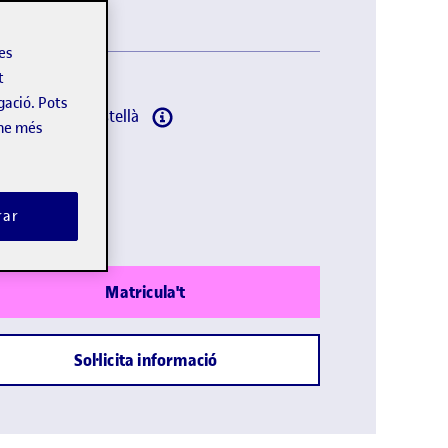
les
t
gació. Pots
omes:
Català, Castellà
-ne més
lació pròpia
ada:
rar
Matricula't
Sol·licita informació