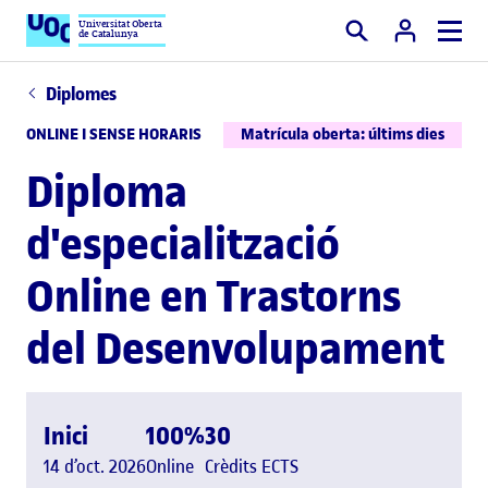
Universitat Oberta
de Catalunya
Cercar
Diplomes
ONLINE I SENSE HORARIS
Matrícula oberta: últims dies
Diploma
d'especialització
Online en Trastorns
del Desenvolupament
Inici
100%
30
14 d’oct. 2026
Online
Crèdits ECTS