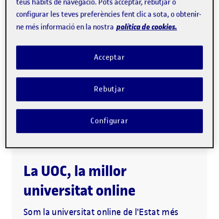
teus hàbits de navegació. Pots acceptar, rebutjar o
intervenció dels trastorns del desenvolupament.
configurar les teves preferències fent clic a sota, o obtenir-
política de cookies.
ne més informació en la nostra
Descarrega el programa (PDF)
Acceptar
Metodologia 100% online
Rebutjar
1a. universitat online del món
Acompanyament personalitzat
Configurar
La UOC, la millor
universitat online
Som la universitat online de l'Estat més