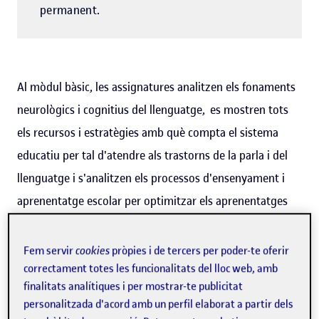
permanent.
Al mòdul bàsic, les assignatures analitzen els fonaments
neurològics i cognitius del llenguatge, es mostren tots
els recursos i estratègies amb què compta el sistema
educatiu per tal d'atendre als trastorns de la parla i del
llenguatge i s'analitzen els processos d'ensenyament i
aprenentatge escolar per optimitzar els aprenentatges
dels nens.
Fem servir
cookies
pròpies i de tercers per poder-te oferir
Les assignatures de l'especialitat es concentren en
correctament totes les funcionalitats del lloc web, amb
descriure els diferents trastorns del desenvolupament,
finalitats analítiques i per mostrar-te publicitat
personalitzada d'acord amb un perfil elaborat a partir dels
proporcionar les eines i estratègies per a la identificació i